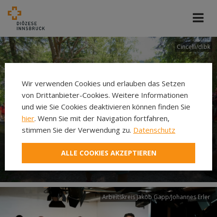
Cincelli/dibk
Wir verwenden Cookies und erlauben das Setzen
von Drittanbieter-Cookies. Weitere Informationen
und wie Sie Cookies deaktivieren können finden Sie
hier
. Wenn Sie mit der Navigation fortfahren,
stimmen Sie der Verwendung zu.
Datenschutz
Neuer Pilgerweg Via
ALLE COOKIES AKZEPTIEREN
Laudato si’
Arbeitskreis Jakob Gapp/Johannes Erler