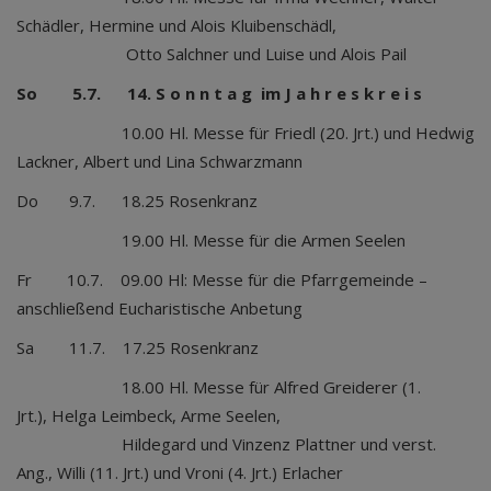
Schädler, Hermine und Alois Kluibenschädl,
Otto Salchner und Luise und Alois Pail
So 5.7. 14. S o n n t a g im J a h r e s k r e i s
10.00 Hl. Messe für Friedl (20. Jrt.) und Hedwig
Lackner, Albert und Lina Schwarzmann
Do 9.7. 18.25 Rosenkranz
19.00 Hl. Messe für die Armen Seelen
Fr 10.7. 09.00 Hl: Messe für die Pfarrgemeinde –
anschließend Eucharistische Anbetung
Sa 11.7. 17.25 Rosenkranz
18.00 Hl. Messe für Alfred Greiderer (1.
Jrt.), Helga Leimbeck, Arme Seelen,
Hildegard und Vinzenz Plattner und verst.
Ang., Willi (11. Jrt.) und Vroni (4. Jrt.) Erlacher