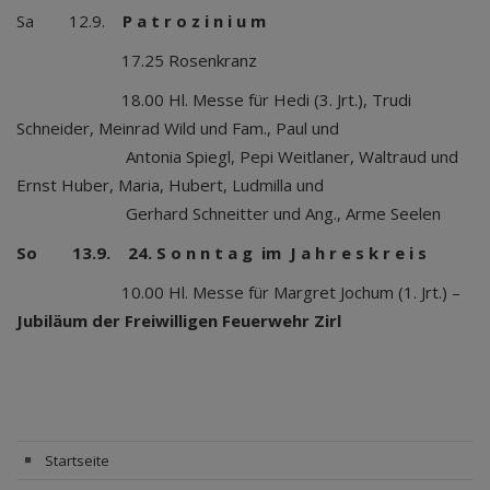
Sa 12.9.
P a t r o z i n i u m
17.25 Rosenkranz
18.00 Hl. Messe für Hedi (3. Jrt.), Trudi
Schneider, Meinrad Wild und Fam., Paul und
Antonia Spiegl, Pepi Weitlaner, Waltraud und
Ernst Huber, Maria, Hubert, Ludmilla und
Gerhard Schneitter und Ang., Arme Seelen
So 13.9. 24. S o n n t a g im J a h r e s k r e i s
10.00 Hl. Messe für Margret Jochum (1. Jrt.) –
Jubiläum
der Freiwilligen Feuerwehr Zirl
Startseite