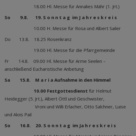
18.00 Hl. Messe für Annalies Mähr (1. Jrt.)
So 9.8. 19. S o n n t a g im J a h r e s k r e i s
10.00 H. Messe für Rosa und Albert Sailer
Do 13.8. 18.25 Rosenkranz
19.00 Hl. Messe für die Pfarrgemeinde
Fr 14.8. 09.00 Hl. Messe für Arme Seelen –
anschließend Eucharistische Anbetung
Sa 15.8. M a r i a Aufnahme in den Himmel
10.00 Festgottesdienst
für Helmut
Heidegger (5. Jrt.), Albert Öttl und Geschwister,
Vroni und Willi Erlacher, Otto Salchner, Luise
und Alois Pail
So 16.8. 20. S o n n t a g im Ja h r e s k r e i s