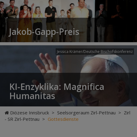
Jakob-Gapp-Preis
Jessica Krämer/Deutsche Bischofskonferenz
KI-Enzyklika: Magnifica
Humanitas
Diözese Innsbruck
>
Seelsorgeraum Zirl-Pettnau
>
Zirl
- SR Zirl-Pettnau
>
Gottesdienste