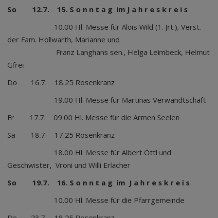
So 12.7.
15. S o n n t a g im J a h r e s k r e i s
10.00 Hl. Messe für Alois Wild (1. Jrt.), Verst.
der Fam. Höllwarth, Marianne und
Franz Langhans sen., Helga Leimbeck, Helmut
Gfrei
Do 16.7. 18.25 Rosenkranz
19.00 Hl. Messe für Martinas Verwandtschaft
Fr 17.7. 09.00 Hl. Messe für die Armen Seelen
Sa 18.7. 17.25 Rosenkranz
18.00 Hl. Messe für Albert Öttl und
Geschwister, Vroni und Willi Erlacher
So 19.7.
16. S o n n t a g im J a h r e s k r e i s
10.00 Hl. Messe für die Pfarrgemeinde
Do 23.7. 18.25 Rosenkranz