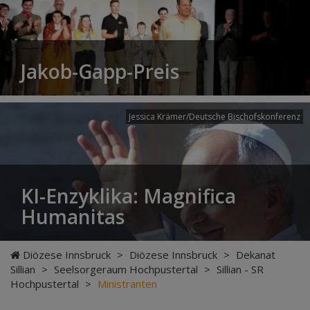
Jakob-Gapp-Preis
Jessica Krämer/Deutsche Bischofskonferenz
KI-Enzyklika: Magnifica
Humanitas
Diözese Innsbruck
>
Diözese Innsbruck
>
Dekanat
Sillian
>
Seelsorgeraum Hochpustertal
>
Sillian - SR
Hochpustertal
>
Ministranten