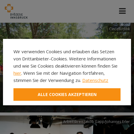
Cincelli/dibk
Wir verwenden Cookies und erlauben das Setzen
von Drittanbieter-Cookies. Weitere Informationen
und wie Sie Cookies deaktivieren können finden Sie
hier
. Wenn Sie mit der Navigation fortfahren,
stimmen Sie der Verwendung zu.
Datenschutz
Neuer Pilgerweg Via
ALLE COOKIES AKZEPTIEREN
Laudato si’
Arbeitskreis Jakob Gapp/Johannes Erler