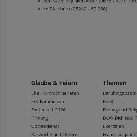
bei PA Judith Junker-Anker (0676 - 8730 736
im Pfarrbüro (05242 - 62 258)
Glaube & Feiern
Themen
Ehe - Kirchlich heiraten
Berufungspasto
Erstkommunion
Bibel
Fastenzeit 2026
Bildung und Reli
Firmung
Denk Dich Neu T
Gottesdienst
Exerzitien
Karwoche und Ostern
Franziskusjahr 