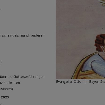
t
n scheint als manch anderer
!)
l über die Gotteserfahrungen
Evangeliar Otto III - Bayer. St
anz konkreten
ussionen).
r 2025