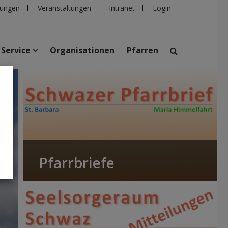
ungen
Veranstaltungen
Intranet
Login
Service
Organisationen
Pfarren
suchen
taltungen
Personen
Pfarren
Einrichtungen
Pfarrbriefe