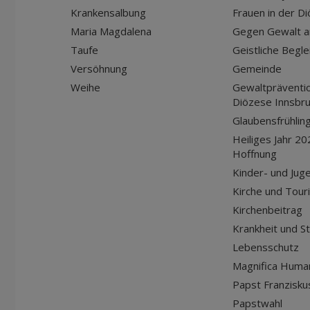
Krankensalbung
Frauen in der D
Maria Magdalena
Gegen Gewalt a
Taufe
Geistliche Begle
Versöhnung
Gemeinde
Weihe
Gewaltpräventio
Diözese Innsbr
Glaubensfrühlin
Heiliges Jahr 20
Hoffnung
Kinder- und Jug
Kirche und Tour
Kirchenbeitrag
Krankheit und S
Lebensschutz
Magnifica Huma
Papst Franziskus
Papstwahl