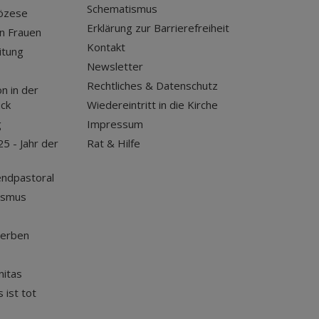
Schematismus
iözese
Erklärung zur Barrierefreiheit
n Frauen
Kontakt
itung
Newsletter
Rechtliches & Datenschutz
n in der
uck
Wiedereintritt in die Kirche
g
Impressum
25 - Jahr der
Rat & Hilfe
endpastoral
ismus
terben
nitas
 ist tot