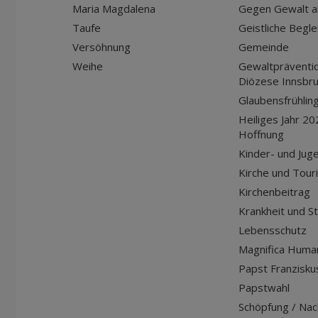
Maria Magdalena
Gegen Gewalt a
Taufe
Geistliche Begle
Versöhnung
Gemeinde
Weihe
Gewaltpräventio
Diözese Innsbr
Glaubensfrühlin
Heiliges Jahr 20
Hoffnung
Kinder- und Jug
Kirche und Tour
Kirchenbeitrag
Krankheit und S
Lebensschutz
Magnifica Huma
Papst Franziskus
Papstwahl
Schöpfung / Nach