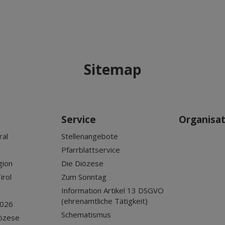
Sitemap
Service
Organisa
ral
Stellenangebote
Pfarrblattservice
gion
Die Diözese
irol
Zum Sonntag
Information Artikel 13 DSGVO
(ehrenamtliche Tätigkeit)
2026
Schematismus
iözese