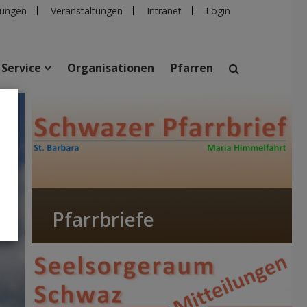
ungen
Veranstaltungen
Intranet
Login
Service
Organisationen
Pfarren
suchen
taltungen
Personen
Pfarren
Einrichtungen
Pfarrbriefe