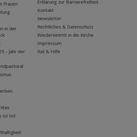
Erklärung zur Barrierefreiheit
n Frauen
Kontakt
itung
Newsletter
Rechtliches & Datenschutz
n in der
uck
Wiedereintritt in die Kirche
g
Impressum
25 - Jahr der
Rat & Hilfe
endpastoral
ismus
terben
nitas
 ist tot
haltigkeit