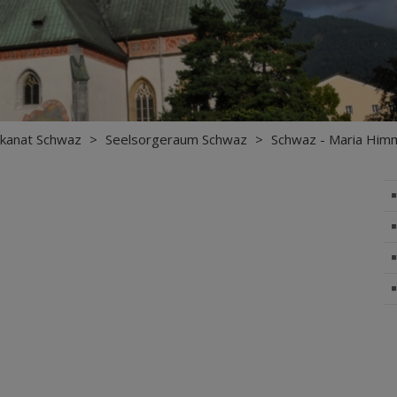
kanat Schwaz
>
Seelsorgeraum Schwaz
>
Schwaz - Maria Himm