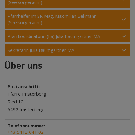
(Seelsorgeraum)
Pfarrhelfer im SR Mag. Maximilian Bekmann
(Seelsorgeraum)
Pfarrkoordinatorin (ha) Julia Baumgartner MA
Sekretärin Julia Baumgartner MA
Über uns
Postanschrift:
Pfarre Imsterberg
Ried 12
6492 Imsterberg
Telefonnummer:
+43 5412 641 02