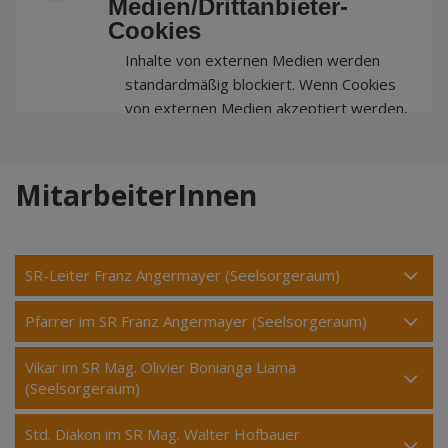
Medien/Drittanbieter-
Cookies
Inhalte von externen Medien werden
standardmäßig blockiert. Wenn Cookies
von externen Medien akzeptiert werden,
bedarf der Zugriff auf externe Inhalte
keiner manuellen Zustimmung mehr.
MitarbeiterInnen
SR-Leiter Franz Angermayer (Seelsorgeraum)
Pfarrer im SR Franz Angermayer (Seelsorgeraum)
Vikar im SR Mag. Olivier Bonianga Liama
(Seelsorgeraum)
Std. Diakon im SR Mag. Walter Hofbauer