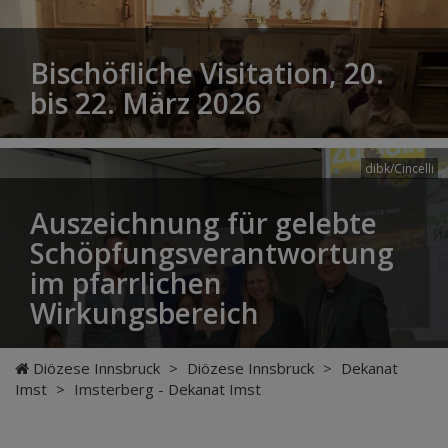
Bischöfliche Visitation, 20.
bis 22. März 2026
dibk/Cincelli
Auszeichnung für gelebte
Schöpfungsverantwortung
im pfarrlichen
Wirkungsbereich
Diözese Innsbruck
>
Diözese Innsbruck
>
Dekanat
Imst
>
Imsterberg - Dekanat Imst