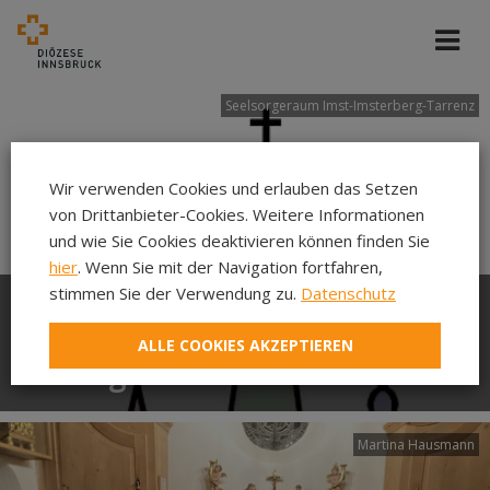
Seelsorgeraum Imst-Imsterberg-Tarrenz
Wir verwenden Cookies und erlauben das Setzen
von Drittanbieter-Cookies. Weitere Informationen
und wie Sie Cookies deaktivieren können finden Sie
hier
. Wenn Sie mit der Navigation fortfahren,
stimmen Sie der Verwendung zu.
Datenschutz
Information an die
ALLE COOKIES AKZEPTIEREN
Pfarrgemeinden im SSR
Martina Hausmann