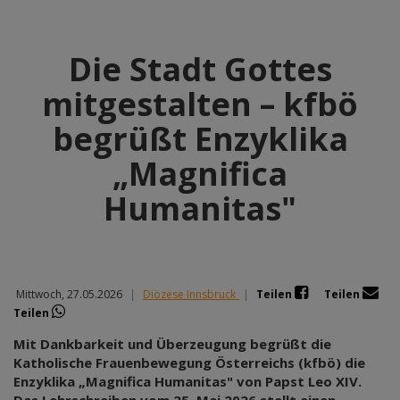
Die Stadt Gottes
mitgestalten – kfbö
begrüßt Enzyklika
„Magnifica
Humanitas"
Mittwoch, 27.05.2026
|
Diözese Innsbruck
|
Teilen
Teilen
Teilen
Mit Dankbarkeit und Überzeugung begrüßt die
Katholische Frauenbewegung Österreichs (kfbö) die
Enzyklika „Magnifica Humanitas" von Papst Leo XIV.