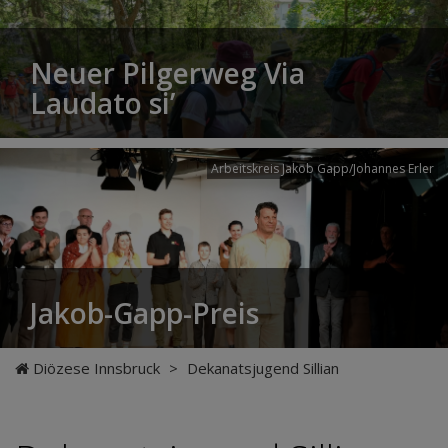
Neuer Pilgerweg Via
Laudato si’
Arbeitskreis Jakob Gapp/Johannes Erler
Jakob-Gapp-Preis
Diözese Innsbruck
>
Dekanatsjugend Sillian