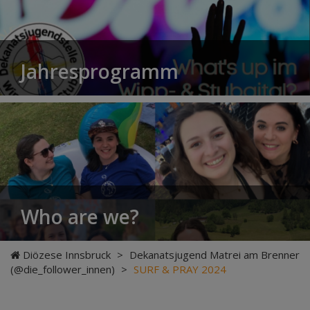
Jahresprogramm
Who are we?
Diözese Innsbruck
>
Dekanatsjugend Matrei am Brenner
(@die_follower_innen)
>
SURF & PRAY 2024