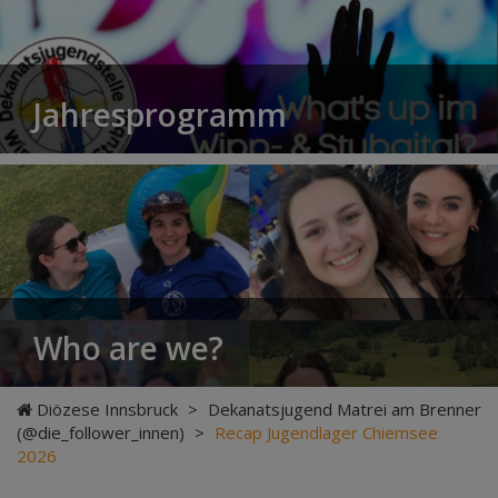
Jahresprogramm
Who are we?
Diözese Innsbruck
>
Dekanatsjugend Matrei am Brenner
(@die_follower_innen)
>
Recap Jugendlager Chiemsee
2026