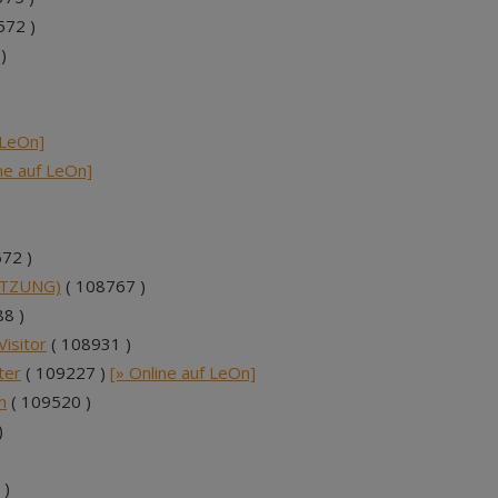
572 )
)
 LeOn]
ine auf LeOn]
72 )
UTZUNG)
( 108767 )
8 )
isitor
( 108931 )
ter
( 109227 )
[» Online auf LeOn]
h
( 109520 )
)
 )