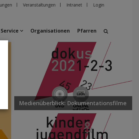
ungen
Veranstaltungen
Intranet
Login
Service
Organisationen
Pfarren
suchen
taltungen
Personen
Pfarren
Einrichtungen
Medienüberblick: Dokumentationsfilme