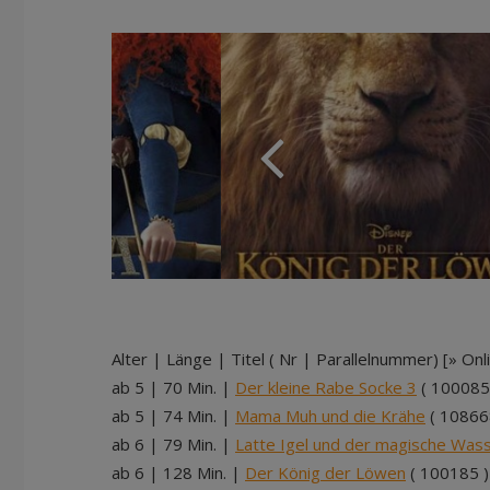
Alter | Länge | Titel ( Nr | Parallelnummer) [» Onl
ab 5 | 70 Min. |
Der kleine Rabe Socke 3
( 100085
ab 5 | 74 Min. |
Mama Muh und die Krähe
( 10866
ab 6 | 79 Min. |
Latte Igel und der magische Was
ab 6 | 128 Min. |
Der König der Löwen
( 100185 )