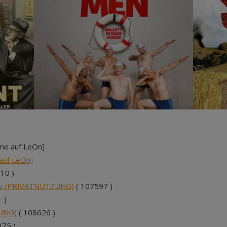
ine auf LeOn]
 auf LeOn]
10 )
ieu (PRIVATNUTZUNG)
( 107597 )
 )
ZUNG)
( 108626 )
375 )