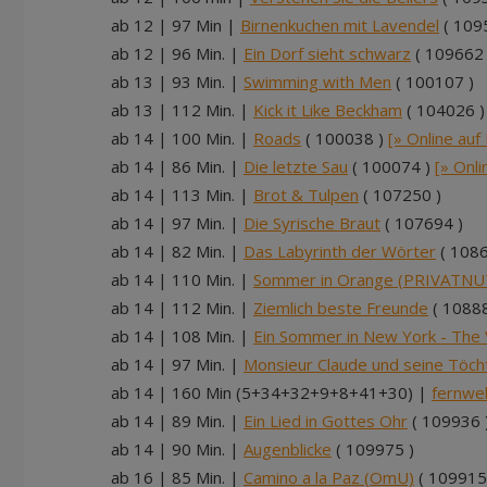
ab 12 | 97 Min |
Birnenkuchen mit Lavendel
( 109
ab 12 | 96 Min. |
Ein Dorf sieht schwarz
( 109662 
ab 13 | 93 Min. |
Swimming with Men
( 100107 )
ab 13 | 112 Min. |
Kick it Like Beckham
( 104026 )
ab 14 | 100 Min. |
Roads
( 100038 )
[» Online auf
ab 14 | 86 Min. |
Die letzte Sau
( 100074 )
[» Onl
ab 14 | 113 Min. |
Brot & Tulpen
( 107250 )
ab 14 | 97 Min. |
Die Syrische Braut
( 107694 )
ab 14 | 82 Min. |
Das Labyrinth der Wörter
( 1086
ab 14 | 110 Min. |
Sommer in Orange (PRIVATN
ab 14 | 112 Min. |
Ziemlich beste Freunde
( 10888
ab 14 | 108 Min. |
Ein Sommer in New York - The V
ab 14 | 97 Min. |
Monsieur Claude und seine Töch
ab 14 | 160 Min (5+34+32+9+8+41+30) |
fernwe
ab 14 | 89 Min. |
Ein Lied in Gottes Ohr
( 109936 
ab 14 | 90 Min. |
Augenblicke
( 109975 )
ab 16 | 85 Min. |
Camino a la Paz (OmU)
( 109915