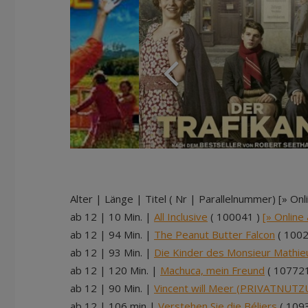
Alter | Länge | Titel ( Nr | Parallelnummer) [» Onl
ab 12 | 10 Min. |
All Inclusive
( 100041 )
[» Online
ab 12 | 94 Min. |
The Peanut Butter Falcon
( 1002
ab 12 | 93 Min. |
Die Kinder des Monsieur Math
ab 12 | 120 Min. |
Machuca, mein Freund
( 107721
ab 12 | 90 Min. |
Vincent will Meer (PRIVATNUT
ab 12 | 106 min |
Verstehen Sie die Béliers
( 109