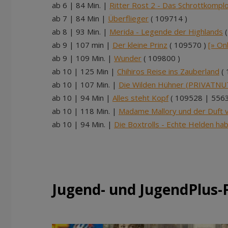
ab 6 | 84 Min. |
Ritter Rost 2 - Das Schrottkomplo
ab 7 | 84 Min |
Überflieger
( 109714 )
ab 8 | 93 Min. |
Merida - Legende der Highlands
(
ab 9 | 107 min |
Der kleine Prinz
( 109570 )
[» On
ab 9 | 109 Min. |
Wunder
( 109800 )
ab 10 | 125 Min |
Chihiros Reise ins Zauberland
( 
ab 10 | 107 Min. |
Die Wilden Hühner (PRIVATN
ab 10 | 94 Min |
Alles steht Kopf
( 109528 | 5563
ab 10 | 118 Min. |
Madame Mallory und der Duft 
ab 10 | 94 Min. |
Die Boxtrolls - Echte Helden ha
Jugend- und JugendPlus-F