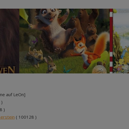
ine auf LeOn]
 )
8 )
serstein
( 100128 )