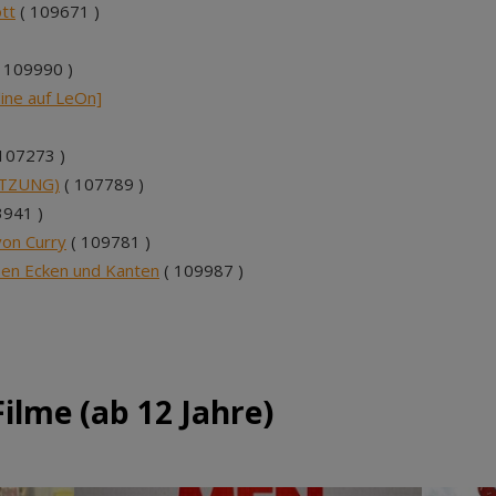
tt
( 109671 )
 109990 )
line auf LeOn]
107273 )
UTZUNG)
( 107789 )
941 )
von Curry
( 109781 )
ben Ecken und Kanten
( 109987 )
ilme (ab 12 Jahre)