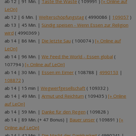
ab 12 | 91 Min. |
Taste the Waste
( 109991 )
[» Online auf
LeOn]
ab 12 | 6 Min. |
Welterschöpfungstag
( 4990086 |
109057
)
ab 13 | 45 Min. |
Sündig speisen - Wenn Essen zur Religion
wird
( 4990369 )
ab 14 | 86 Min. |
Die letzte Sau
( 100074 )
[» Online auf
LeOn]
ab 14 | 96 Min. |
We Feed the World - Essen global
(
107794 )
[» Online auf LeOn]
ab 14 | 30 Min. |
Essen im Eimer
( 108788 |
4990153
|
108872
)
ab 14 | 15 min |
Wegwerfgesellschaft
( 109332 )
ab 14 | 49 Min. |
Armut und Reichtum
( 109435 )
[» Online
auf LeOn]
ab 14 | 59 Min. |
Danke für den Regen
( 109828 )
ab 14 | 89 Min. (+ 47 Bonus) |
Bauer unser
( 109891 )
[»
Online auf LeOn]
ab 14 | 42 Min. |
Die Macht der Dankbarkeit
( 4990241 |