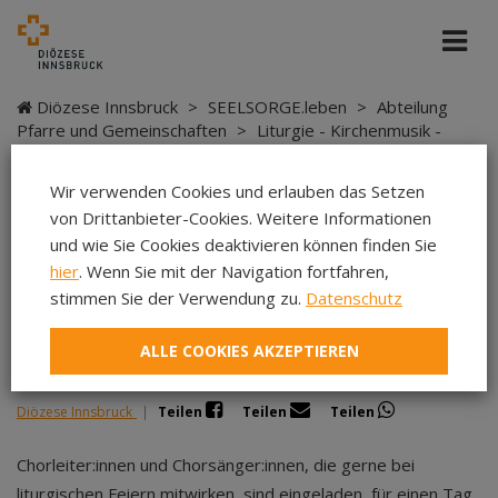
Diözese Innsbruck
>
SEELSORGE.leben
>
Abteilung
Pfarre und Gemeinschaften
>
Liturgie - Kirchenmusik -
Sakramente
>
Kirchenmusik
>
Kursangebote
>
Tag der
Kirchenmusik
Wir verwenden Cookies und erlauben das Setzen
von Drittanbieter-Cookies. Weitere Informationen
und wie Sie Cookies deaktivieren können finden Sie
hier
. Wenn Sie mit der Navigation fortfahren,
Tag der Kirchenmusik
stimmen Sie der Verwendung zu.
Datenschutz
ALLE COOKIES AKZEPTIEREN
Diözese Innsbruck
|
Teilen
Teilen
Teilen
Chorleiter:innen und Chorsänger:innen, die gerne bei
liturgischen Feiern mitwirken, sind eingeladen, für einen Tag