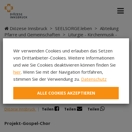
Diözese Innsbruck
>
SEELSORGE.leben
>
Abteilung
Pfarre und Gemeinschaften
>
Liturgie - Kirchenmusik -
Sakramente
>
Kirchenmusik
>
Kursangebote
>
Gospel
Music
Wir verwenden Cookies und erlauben das Setzen
von Drittanbieter-Cookies. Weitere Informationen
und wie Sie Cookies deaktivieren können finden Sie
hier
. Wenn Sie mit der Navigation fortfahren,
Gospel Music
stimmen Sie der Verwendung zu.
Datenschutz
ALLE COOKIES AKZEPTIEREN
Diözese Innsbruck
|
Teilen
Teilen
Teilen
Projekt-Gospel-Chor