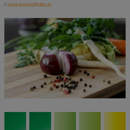
/
Irene.weinold@dibk.at