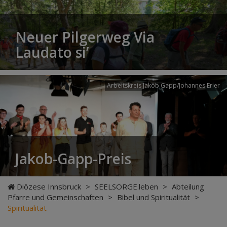
Neuer Pilgerweg Via
Laudato si’
Arbeitskreis Jakob Gapp/Johannes Erler
Jakob-Gapp-Preis
Diözese Innsbruck
>
SEELSORGE.leben
>
Abteilung
Pfarre und Gemeinschaften
>
Bibel und Spiritualität
>
Spiritualität