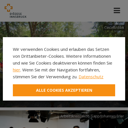
Cincelli/dibk
Wir verwenden Cookies und erlauben das Setzen
von Drittanbieter-Cookies. Weitere Informationen
und wie Sie Cookies deaktivieren können finden Sie
hier
. Wenn Sie mit der Navigation fortfahren,
stimmen Sie der Verwendung zu.
Datenschutz
Neuer Pilgerweg Via
ALLE COOKIES AKZEPTIEREN
Laudato si’
Arbeitskreis Jakob Gapp/Johannes Erler