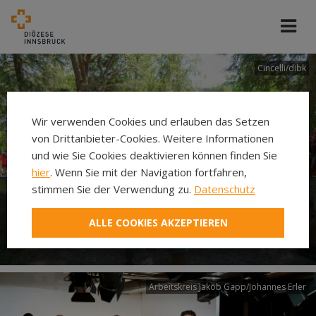
Cincelli/dibk
Wir verwenden Cookies und erlauben das Setzen
von Drittanbieter-Cookies. Weitere Informationen
und wie Sie Cookies deaktivieren können finden Sie
hier
. Wenn Sie mit der Navigation fortfahren,
stimmen Sie der Verwendung zu.
Datenschutz
Neuer Pilgerweg Via
ALLE COOKIES AKZEPTIEREN
Laudato si’
Arbeitskreis Jakob Gapp/Johannes Erler