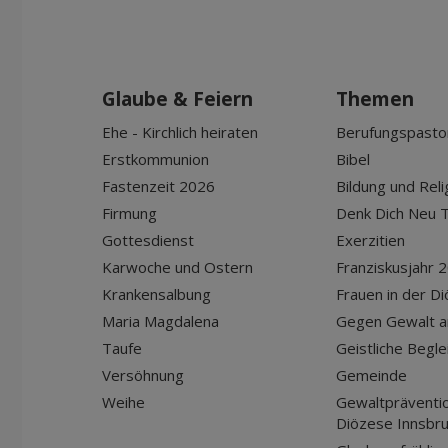
Glaube & Feiern
Themen
Ehe - Kirchlich heiraten
Berufungspasto
Erstkommunion
Bibel
Fastenzeit 2026
Bildung und Reli
Firmung
Denk Dich Neu T
Gottesdienst
Exerzitien
Karwoche und Ostern
Franziskusjahr 
Krankensalbung
Frauen in der D
Maria Magdalena
Gegen Gewalt a
Taufe
Geistliche Begle
Versöhnung
Gemeinde
Weihe
Gewaltpräventio
Diözese Innsbr