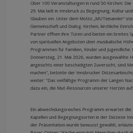
Über 100 Veranstaltungen in rund 50 Kirchen: Die
29. Mai lädt in Innsbruck zu Begegnung, Kultur u
Glauben ein. Unter dem Motto „MUTeinander“ ste
Gemeinschaft und Dialog. Kirchen, kirchliche Einr
Partner öffnen ihre Türen und bieten ein breites 
von spirituellen Angeboten über musikalische Höhe
Programmen für Familien, Kinder und Jugendliche.
Donnerstag, 21. Mai 2026, wurden ausgewählte Hi
angesichts einer beschädigten Zuversicht, sind M
machen", betonte der Innsbrucker Diözesanbischo
weiter: "Das vielfältige Programm der Langen Nach
dazu ein, die Mut-Ressourcen unserer Herzen aufz
Ein abwechslungsreiches Programm erwartet die B
Kapellen und Begegnungsorten in der Diözese Inn
der Präsentation wurde bewusst gewählt, erläuter
Bayer-Ortner: "Kirche ermutigt Menschen durch di