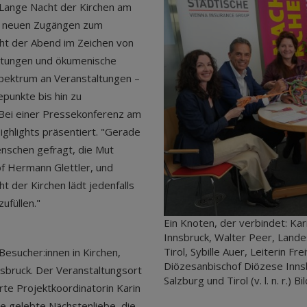
 Lange Nacht der Kirchen am
nd neuen Zugängen zum
ht der Abend im Zeichen von
ichtungen und ökumenische
Spektrum an Veranstaltungen –
punkte bis hin zu
 Bei einer Pressekonferenz am
ghlights präsentiert. "Gerade
enschen gefragt, die Mut
f Hermann Glettler, und
t der Kirchen lädt jedenfalls
ufüllen."
Ein Knoten, der verbindet: Ka
Innsbruck, Walter Peer, Lande
Tirol, Sybille Auer, Leiterin F
esucher:innen in Kirchen,
Diözesanbischof Diözese Innsb
sbruck. Der Veranstaltungsort
Salzburg und Tirol (v. l. n. r.) B
te Projektkoordinatorin Karin
e gelebte Nächstenliebe, die