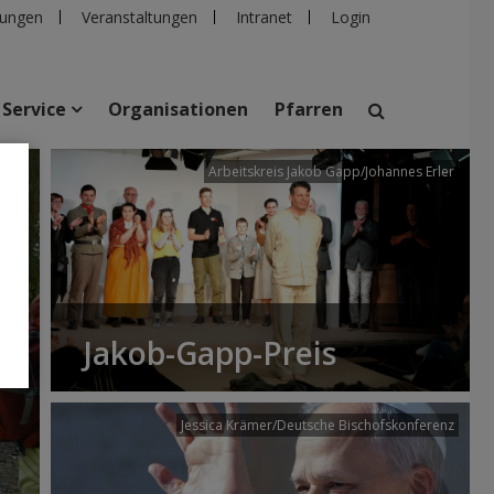
ungen
Veranstaltungen
Intranet
Login
Service
Organisationen
Pfarren
/dibk
Arbeitskreis Jakob Gapp/Johannes Erler
suchen
taltungen
Personen
Pfarren
Einrichtungen
Jakob-Gapp-Preis
Jessica Krämer/Deutsche Bischofskonferenz