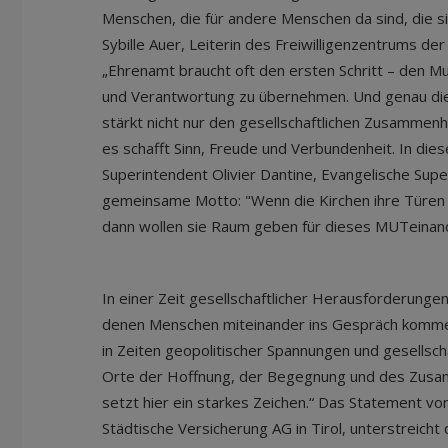
Menschen, die für andere Menschen da sind, die sic
Sybille Auer, Leiterin des Freiwilligenzentrums de
„Ehrenamt braucht oft den ersten Schritt – den Mu
und Verantwortung zu übernehmen. Und genau die
stärkt nicht nur den gesellschaftlichen Zusammen
es schafft Sinn, Freude und Verbundenheit. In d
Superintendent Olivier Dantine, Evangelische Super
gemeinsame Motto: "Wenn die Kirchen ihre Türen i
dann wollen sie Raum geben für dieses MUTeinan
In einer Zeit gesellschaftlicher Herausforderungen
denen Menschen miteinander ins Gespräch komme
in Zeiten geopolitischer Spannungen und gesellsc
Orte der Hoffnung, der Begegnung und des Zusam
setzt hier ein starkes Zeichen.“ Das Statement v
Städtische Versicherung AG in Tirol, unterstreicht