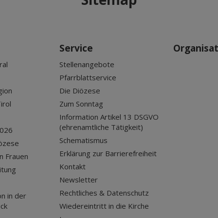
Service
Organisa
ral
Stellenangebote
Pfarrblattservice
gion
Die Diözese
irol
Zum Sonntag
Information Artikel 13 DSGVO
(ehrenamtliche Tätigkeit)
2026
Schematismus
iözese
Erklärung zur Barrierefreiheit
n Frauen
Kontakt
itung
Newsletter
Rechtliches & Datenschutz
n in der
uck
Wiedereintritt in die Kirche