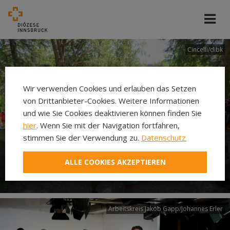
Cincelli/dibk
Wir verwenden Cookies und erlauben das Setzen
von Drittanbieter-Cookies. Weitere Informationen
und wie Sie Cookies deaktivieren können finden Sie
hier
. Wenn Sie mit der Navigation fortfahren,
stimmen Sie der Verwendung zu.
Datenschutz
Neuer Pilgerweg Via
ALLE COOKIES AKZEPTIEREN
Laudato si’
Arbeitskreis Jakob Gapp/Johannes Erler