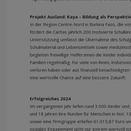
Projekt Ausland: Kaya – Bildung als Perspekti
In der Region Centre-Nord in Burkina Faso, die vo
fördert die Caritas jährlich 200 motivierte Schulkin
Unterstützung umfasst die Übernahme des Schulge
Schulmaterial und Lebensmitteln sowie medizinis
begleiten freiwillige Helfer:innen die Kinder indiv
Familien regelmäßig. Für viele von ihnen, insbesond
verloren haben oder aus finanziell benachteiligten
eine wertvolle Chance auf eine bessere Zukunft.
Erfolgreiches 2024
Im vergangenen Jahr liefen rund 3.000 Kinder und
und 18 Jahren ihre Runden für Menschen in Not. 1
sowie eine Firmgruppe erliefen 61.015,87 Euro u
soziales Engagement nicht nur extrem wertvoll is