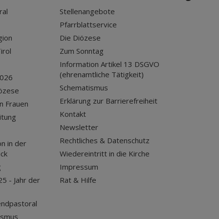
ral
Stellenangebote
Pfarrblattservice
gion
Die Diözese
irol
Zum Sonntag
Information Artikel 13 DSGVO
(ehrenamtliche Tätigkeit)
2026
Schematismus
iözese
Erklärung zur Barrierefreiheit
n Frauen
Kontakt
itung
Newsletter
Rechtliches & Datenschutz
n in der
uck
Wiedereintritt in die Kirche
g
Impressum
25 - Jahr der
Rat & Hilfe
endpastoral
ismus