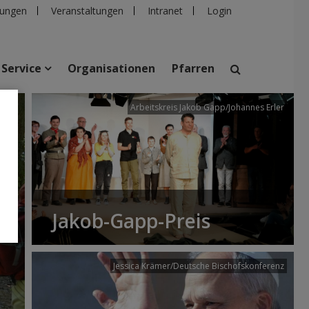
ungen
Veranstaltungen
Intranet
Login
Service
Organisationen
Pfarren
/dibk
Arbeitskreis Jakob Gapp/Johannes Erler
suchen
taltungen
Personen
Pfarren
Einrichtungen
Jakob-Gapp-Preis
Jessica Krämer/Deutsche Bischofskonferenz