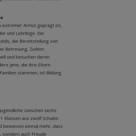
ve
n extremer Armut geprägt ist,
der und Lehrlinge. Die
lds, die Bereitstellung von
che Betreuung. Zudem
iduell und besuchen deren
ere jene, die ihre Eltern
 Familien stammen, ist Bildung
 Jugendliche zwischen sechs
31 Klassen aus zwölf Schulen
nd bewiesen einmal mehr, dass
t, sondern auch Freude