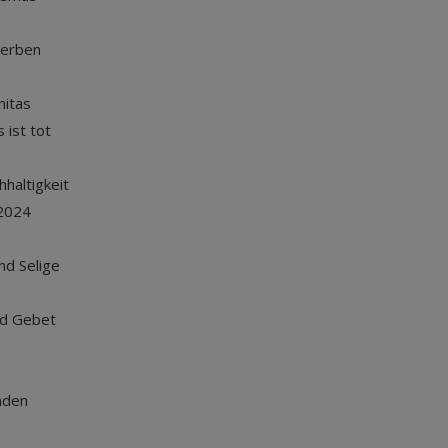
terben
nitas
 ist tot
haltigkeit
2024
und Selige
nd Gebet
nden