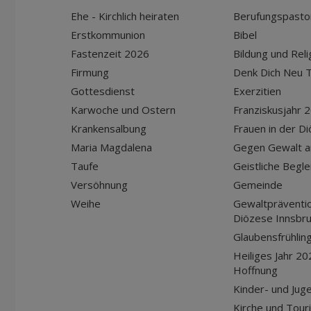
Ehe - Kirchlich heiraten
Berufungspasto
Erstkommunion
Bibel
Fastenzeit 2026
Bildung und Reli
Firmung
Denk Dich Neu T
Gottesdienst
Exerzitien
Karwoche und Ostern
Franziskusjahr 
Krankensalbung
Frauen in der D
Maria Magdalena
Gegen Gewalt a
Taufe
Geistliche Begle
Versöhnung
Gemeinde
Weihe
Gewaltpräventio
Diözese Innsbr
Glaubensfrühlin
Heiliges Jahr 20
Hoffnung
Kinder- und Jug
Kirche und Tour