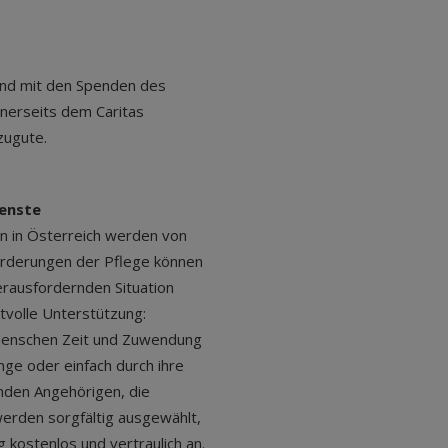
and mit den Spenden des
nerseits dem Caritas
 zugute.
ienste
n in Österreich werden von
forderungen der Pflege können
herausfordernden Situation
tvolle Unterstützung:
Menschen Zeit und Zuwendung
ge oder einfach durch ihre
enden Angehörigen, die
 werden sorgfältig ausgewählt,
 kostenlos und vertraulich an.