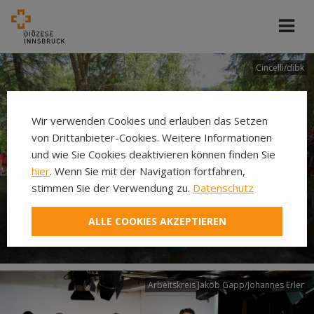
Cincelli/dibk
Wir verwenden Cookies und erlauben das Setzen
von Drittanbieter-Cookies. Weitere Informationen
und wie Sie Cookies deaktivieren können finden Sie
hier
. Wenn Sie mit der Navigation fortfahren,
stimmen Sie der Verwendung zu.
Datenschutz
Neuer Pilgerweg Via
ALLE COOKIES AKZEPTIEREN
Laudato si’
Arbeitskreis Jakob Gapp/Johannes Erler