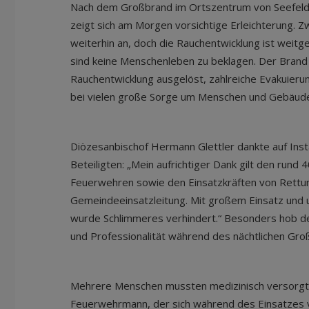
Nach dem Großbrand im Ortszentrum von Seefeld 
zeigt sich am Morgen vorsichtige Erleichterung. 
weiterhin an, doch die Rauchentwicklung ist weit
sind keine Menschenleben zu beklagen. Der Brand
Rauchentwicklung ausgelöst, zahlreiche Evakuier
bei vielen große Sorge um Menschen und Gebäude
Diözesanbischof Hermann Glettler dankte auf Inst
Beteiligten: „Mein aufrichtiger Dank gilt den run
Feuerwehren sowie den Einsatzkräften von Rettun
Gemeindeeinsatzleitung. Mit großem Einsatz und 
wurde Schlimmeres verhindert.“ Besonders hob der
und Professionalität während des nächtlichen Gro
Mehrere Menschen mussten medizinisch versorgt 
Feuerwehrmann, der sich während des Einsatzes v