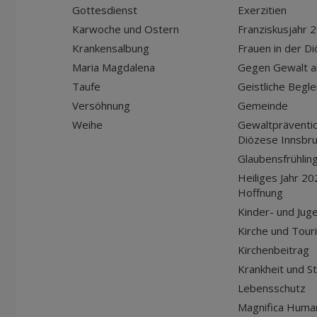
Gottesdienst
Exerzitien
Karwoche und Ostern
Franziskusjahr 
Krankensalbung
Frauen in der D
Maria Magdalena
Gegen Gewalt a
Taufe
Geistliche Begle
Versöhnung
Gemeinde
Weihe
Gewaltpräventio
Diözese Innsbr
Glaubensfrühlin
Heiliges Jahr 20
Hoffnung
Kinder- und Jug
Kirche und Tour
Kirchenbeitrag
Krankheit und S
Lebensschutz
Magnifica Huma