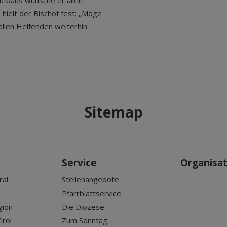
fbaus wünsche er allen
hielt der Bischof fest: „Möge
allen Helfenden weiterhin
Sitemap
Service
Organisa
ral
Stellenangebote
Pfarrblattservice
gion
Die Diözese
irol
Zum Sonntag