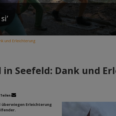
si’
nk und Erleichterung
in Seefeld: Dank und Er
Teilen
 überwiegen Erleichterung
lfender.