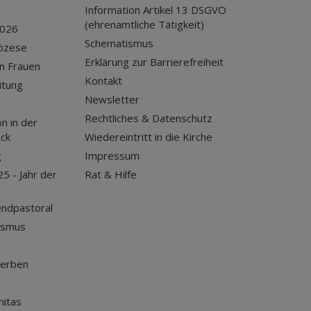
Information Artikel 13 DSGVO
(ehrenamtliche Tätigkeit)
2026
Schematismus
iözese
Erklärung zur Barrierefreiheit
n Frauen
Kontakt
itung
Newsletter
Rechtliches & Datenschutz
n in der
uck
Wiedereintritt in die Kirche
g
Impressum
25 - Jahr der
Rat & Hilfe
endpastoral
ismus
terben
nitas