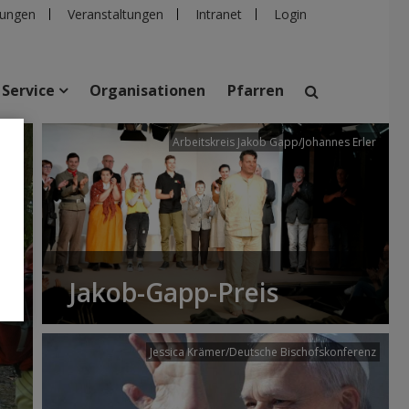
ungen
Veranstaltungen
Intranet
Login
Service
Organisationen
Pfarren
/dibk
Arbeitskreis Jakob Gapp/Johannes Erler
suchen
taltungen
Personen
Pfarren
Einrichtungen
Jakob-Gapp-Preis
Jessica Krämer/Deutsche Bischofskonferenz