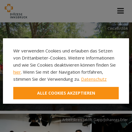
Cincelli/dibk
Wir verwenden Cookies und erlauben das Setzen
von Drittanbieter-Cookies. Weitere Informationen
und wie Sie Cookies deaktivieren können finden Sie
hier
. Wenn Sie mit der Navigation fortfahren,
stimmen Sie der Verwendung zu.
Datenschutz
Neuer Pilgerweg Via
ALLE COOKIES AKZEPTIEREN
Laudato si’
Arbeitskreis Jakob Gapp/Johannes Erler