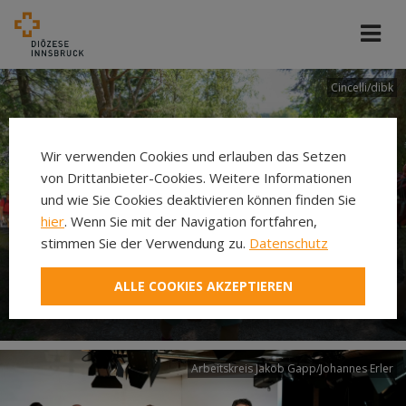
Cincelli/dibk
Wir verwenden Cookies und erlauben das Setzen
von Drittanbieter-Cookies. Weitere Informationen
und wie Sie Cookies deaktivieren können finden Sie
hier
. Wenn Sie mit der Navigation fortfahren,
stimmen Sie der Verwendung zu.
Datenschutz
Neuer Pilgerweg Via
ALLE COOKIES AKZEPTIEREN
Laudato si’
Arbeitskreis Jakob Gapp/Johannes Erler