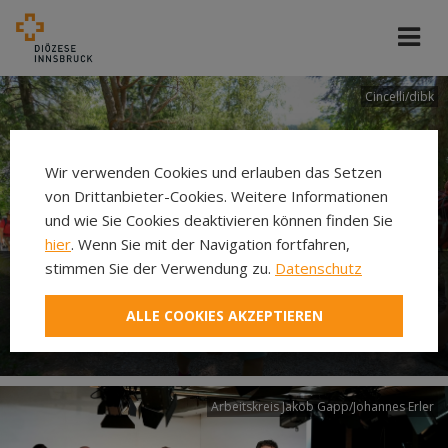
Cincelli/dibk
Wir verwenden Cookies und erlauben das Setzen
von Drittanbieter-Cookies. Weitere Informationen
und wie Sie Cookies deaktivieren können finden Sie
hier
. Wenn Sie mit der Navigation fortfahren,
stimmen Sie der Verwendung zu.
Datenschutz
Neuer Pilgerweg Via
ALLE COOKIES AKZEPTIEREN
Laudato si’
Arbeitskreis Jakob Gapp/Johannes Erler