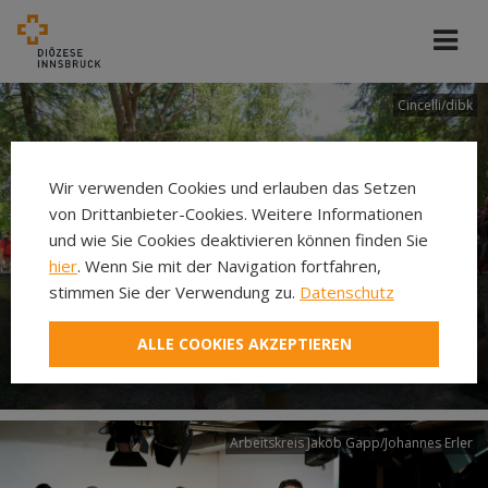
Cincelli/dibk
Wir verwenden Cookies und erlauben das Setzen
von Drittanbieter-Cookies. Weitere Informationen
und wie Sie Cookies deaktivieren können finden Sie
hier
. Wenn Sie mit der Navigation fortfahren,
stimmen Sie der Verwendung zu.
Datenschutz
Neuer Pilgerweg Via
ALLE COOKIES AKZEPTIEREN
Laudato si’
Arbeitskreis Jakob Gapp/Johannes Erler