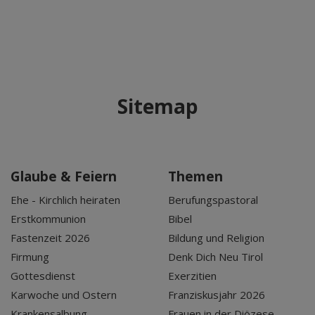
bedarf der Zugriff auf externe Inhalte
keiner manuellen Zustimmung mehr.
Sitemap
Glaube & Feiern
Themen
Ehe - Kirchlich heiraten
Berufungspastoral
Erstkommunion
Bibel
Fastenzeit 2026
Bildung und Religion
Firmung
Denk Dich Neu Tirol
Gottesdienst
Exerzitien
Karwoche und Ostern
Franziskusjahr 2026
Krankensalbung
Frauen in der Diözese