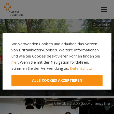
Cincelli/dibk
Wir verwenden Cookies und erlauben das Setzen
von Drittanbieter-Cookies. Weitere Informationen
und wie Sie Cookies deaktivieren können finden Sie
hier
. Wenn Sie mit der Navigation fortfahren,
stimmen Sie der Verwendung zu.
Datenschutz
Neuer Pilgerweg Via
ALLE COOKIES AKZEPTIEREN
Laudato si’
Arbeitskreis Jakob Gapp/Johannes Erler