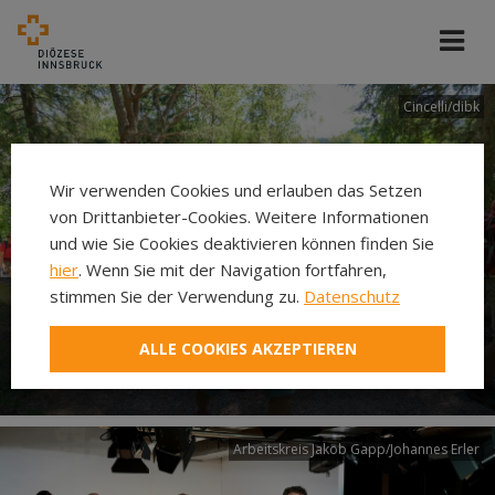
Cincelli/dibk
Wir verwenden Cookies und erlauben das Setzen
von Drittanbieter-Cookies. Weitere Informationen
und wie Sie Cookies deaktivieren können finden Sie
hier
. Wenn Sie mit der Navigation fortfahren,
stimmen Sie der Verwendung zu.
Datenschutz
Neuer Pilgerweg Via
ALLE COOKIES AKZEPTIEREN
Laudato si’
Arbeitskreis Jakob Gapp/Johannes Erler