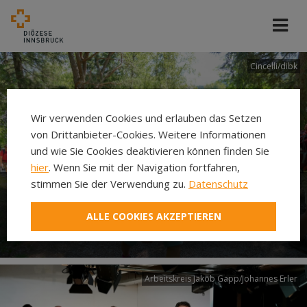
Cincelli/dibk
Wir verwenden Cookies und erlauben das Setzen
von Drittanbieter-Cookies. Weitere Informationen
und wie Sie Cookies deaktivieren können finden Sie
hier
. Wenn Sie mit der Navigation fortfahren,
stimmen Sie der Verwendung zu.
Datenschutz
Neuer Pilgerweg Via
ALLE COOKIES AKZEPTIEREN
Laudato si’
Arbeitskreis Jakob Gapp/Johannes Erler