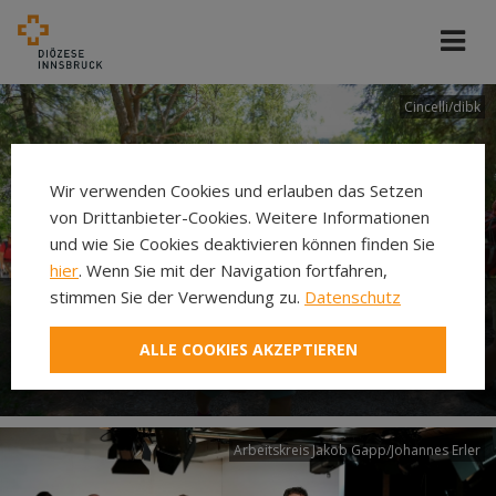
Cincelli/dibk
Wir verwenden Cookies und erlauben das Setzen
von Drittanbieter-Cookies. Weitere Informationen
und wie Sie Cookies deaktivieren können finden Sie
hier
. Wenn Sie mit der Navigation fortfahren,
stimmen Sie der Verwendung zu.
Datenschutz
Neuer Pilgerweg Via
ALLE COOKIES AKZEPTIEREN
Laudato si’
Arbeitskreis Jakob Gapp/Johannes Erler