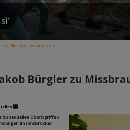
si’
ler zu Missbrauchsvorwürfen
Jakob Bürgler zu Missbr
Teilen
 zu sexuellen Überbgriffen
ichtungen im Innsbrucker