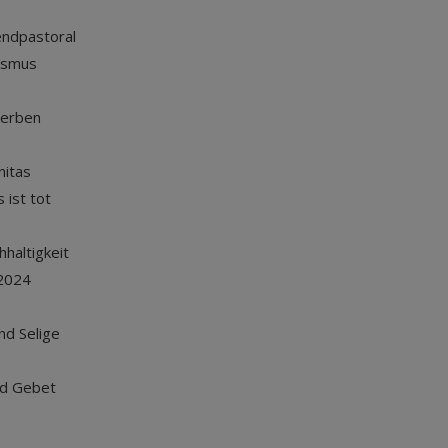
endpastoral
ismus
terben
nitas
 ist tot
haltigkeit
2024
und Selige
nd Gebet