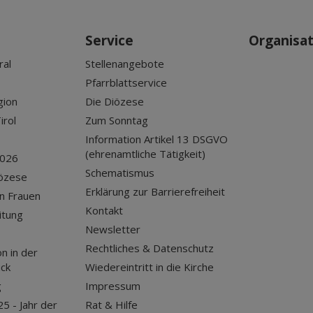
Service
Organisa
ral
Stellenangebote
Pfarrblattservice
gion
Die Diözese
irol
Zum Sonntag
Information Artikel 13 DSGVO
(ehrenamtliche Tätigkeit)
2026
Schematismus
iözese
Erklärung zur Barrierefreiheit
n Frauen
Kontakt
itung
Newsletter
Rechtliches & Datenschutz
n in der
uck
Wiedereintritt in die Kirche
g
Impressum
25 - Jahr der
Rat & Hilfe