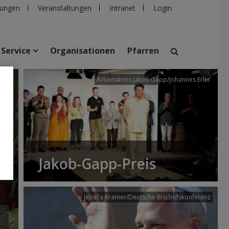
ungen
Veranstaltungen
Intranet
Login
Service
Organisationen
Pfarren
/dibk
Arbeitskreis Jakob Gapp/Johannes Erler
suchen
taltungen
Personen
Pfarren
Einrichtungen
Jakob-Gapp-Preis
Jessica Krämer/Deutsche Bischofskonferenz