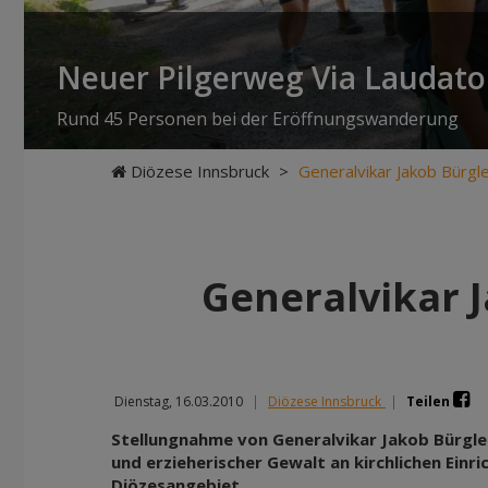
Neuer Pilgerweg Via Laudato 
Rund 45 Personen bei der Eröffnungswanderung
Diözese Innsbruck
>
Generalvikar Jakob Bürg
Generalvikar 
Dienstag, 16.03.2010
|
Diözese Innsbruck
|
Teilen
Stellungnahme von Generalvikar Jakob Bürgler
und erzieherischer Gewalt an kirchlichen Einr
Diözesangebiet.