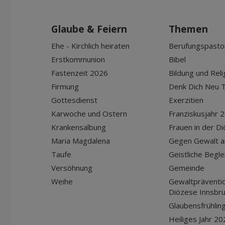
Glaube & Feiern
Themen
Ehe - Kirchlich heiraten
Berufungspasto
Erstkommunion
Bibel
Fastenzeit 2026
Bildung und Reli
Firmung
Denk Dich Neu T
Gottesdienst
Exerzitien
Karwoche und Ostern
Franziskusjahr 
Krankensalbung
Frauen in der D
Maria Magdalena
Gegen Gewalt a
Taufe
Geistliche Begle
Versöhnung
Gemeinde
Weihe
Gewaltpräventio
Diözese Innsbr
Glaubensfrühlin
Heiliges Jahr 20