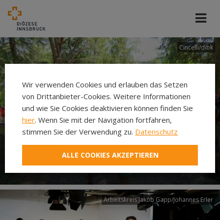
Cincelli/dibk
Wir verwenden Cookies und erlauben das Setzen
von Drittanbieter-Cookies. Weitere Informationen
und wie Sie Cookies deaktivieren können finden Sie
hier
. Wenn Sie mit der Navigation fortfahren,
stimmen Sie der Verwendung zu.
Datenschutz
Neuer Pilgerweg Via
ALLE COOKIES AKZEPTIEREN
Laudato si’
Arbeitskreis Jakob Gapp/Johannes Erler