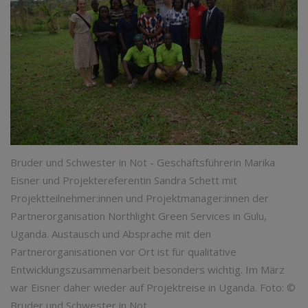
Bruder und Schwester in Not - Geschäftsführerin Marika
Eisner und Projektereferentin Sandra Schett mit
Projektteilnehmer:innen und Projektmanager:innen der
Partnerorganisation Northlight Green Services in Gulu,
Uganda. Austausch und Absprache mit den
Partnerorganisationen vor Ort ist für qualitative
Entwicklungszusammenarbeit besonders wichtig. Im März
war Eisner daher wieder auf Projektreise in Uganda. Foto: ©
Bruder und Schwester in Not