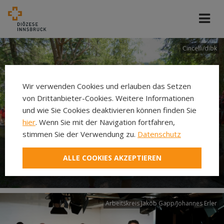
Cincelli/dibk
Wir verwenden Cookies und erlauben das Setzen
von Drittanbieter-Cookies. Weitere Informationen
und wie Sie Cookies deaktivieren können finden Sie
hier
. Wenn Sie mit der Navigation fortfahren,
stimmen Sie der Verwendung zu.
Datenschutz
Neuer Pilgerweg Via
ALLE COOKIES AKZEPTIEREN
Laudato si’
Arbeitskreis Jakob Gapp/Johannes Erler