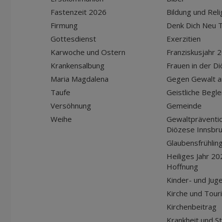
Fastenzeit 2026
Bildung und Reli
Firmung
Denk Dich Neu T
Gottesdienst
Exerzitien
Karwoche und Ostern
Franziskusjahr 
Krankensalbung
Frauen in der D
Maria Magdalena
Gegen Gewalt a
Taufe
Geistliche Begle
Versöhnung
Gemeinde
Weihe
Gewaltpräventio
Diözese Innsbr
Glaubensfrühlin
Heiliges Jahr 20
Hoffnung
Kinder- und Jug
Kirche und Tour
Kirchenbeitrag
Krankheit und S