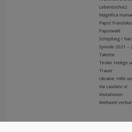
Lebensschutz
Magnifica Huma
Papst Franziskus
Papstwahl
Schöpfung / Nach
Synode 2021 – 
Talente
Tiroler Heilige 
Trauer
Ukraine: Hilfe u
Via Laudato si'
Visitationen
Weltweit verbu
© Diözese Innsbruck | 2024