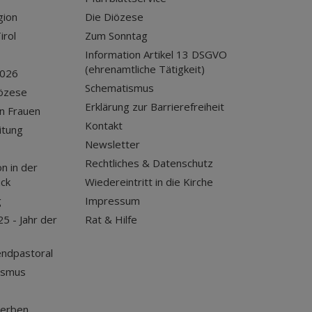
gion
Die Diözese
irol
Zum Sonntag
Information Artikel 13 DSGVO
(ehrenamtliche Tätigkeit)
2026
Schematismus
iözese
Erklärung zur Barrierefreiheit
n Frauen
Kontakt
itung
Newsletter
Rechtliches & Datenschutz
n in der
uck
Wiedereintritt in die Kirche
g
Impressum
25 - Jahr der
Rat & Hilfe
endpastoral
ismus
terben