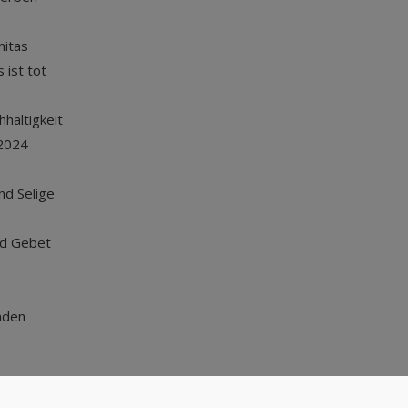
nitas
 ist tot
haltigkeit
2024
und Selige
nd Gebet
nden
Nach oben