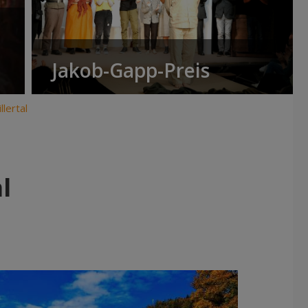
Jakob-Gapp-Preis
llertal
l