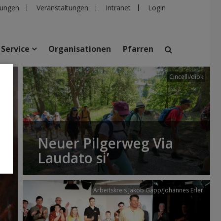
ungen
Veranstaltungen
Intranet
Login
Service
Organisationen
Pfarren
Cincelli/dibk
suchen
taltungen
Personen
Pfarren
Einrichtungen
Neuer Pilgerweg Via
Laudato si’
Arbeitskreis Jakob Gapp/Johannes Erler