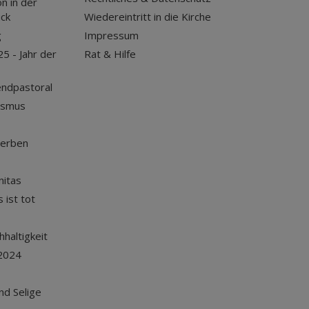
n in der
uck
Wiedereintritt in die Kirche
g
Impressum
25 - Jahr der
Rat & Hilfe
endpastoral
ismus
terben
nitas
 ist tot
haltigkeit
2024
und Selige