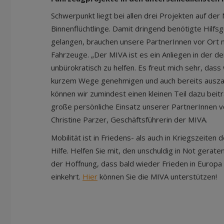
Schwerpunkt liegt bei allen drei Projekten auf de
Binnenflüchtlinge. Damit dringend benötigte Hilfs
gelangen, brauchen unsere PartnerInnen vor Ort m
Fahrzeuge. „Der MIVA ist es ein Anliegen in der de
unbürokratisch zu helfen. Es freut mich sehr, dass
kurzem Wege genehmigen und auch bereits auszah
können wir zumindest einen kleinen Teil dazu beit
große persönliche Einsatz unserer PartnerInnen vo
Christine Parzer, Geschäftsführerin der MIVA.
Mobilität ist in Friedens- als auch in Kriegszeiten 
Hilfe. Helfen Sie mit, den unschuldig in Not gerat
der Hoffnung, dass bald wieder Frieden in Europa
einkehrt.
Hier
können Sie die MIVA unterstützen!