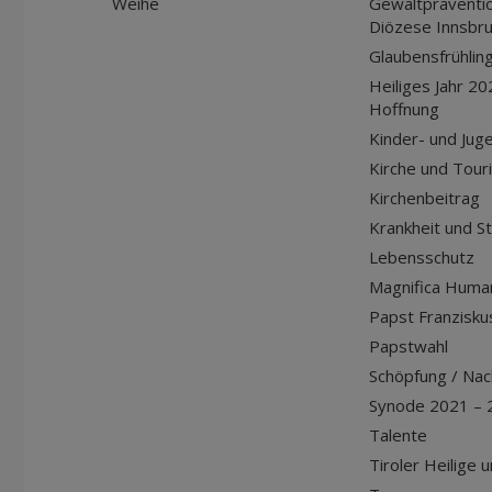
Weihe
Gewaltpräventio
Diözese Innsbr
Glaubensfrühlin
Heiliges Jahr 20
Hoffnung
Kinder- und Jug
Kirche und Tour
Kirchenbeitrag
Krankheit und S
Lebensschutz
Magnifica Huma
Papst Franziskus
Papstwahl
Schöpfung / Nach
Synode 2021 – 
Talente
Tiroler Heilige 