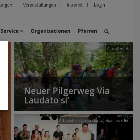
ungen
Veranstaltungen
Intranet
Login
Service
Organisationen
Pfarren
Cincelli/dibk
suchen
taltungen
Personen
Pfarren
Einrichtungen
Neuer Pilgerweg Via
Laudato si’
Arbeitskreis Jakob Gapp/Johannes Erler