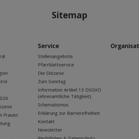
Sitemap
Service
Organisa
ral
Stellenangebote
Pfarrblattservice
gion
Die Diözese
irol
Zum Sonntag
Information Artikel 13 DSGVO
(ehrenamtliche Tätigkeit)
2026
Schematismus
iözese
Erklärung zur Barrierefreiheit
n Frauen
Kontakt
itung
Newsletter
Rechtliches & Datenschutz