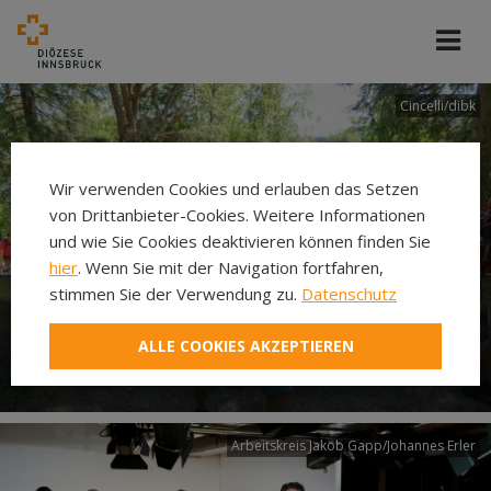
Cincelli/dibk
Wir verwenden Cookies und erlauben das Setzen
von Drittanbieter-Cookies. Weitere Informationen
und wie Sie Cookies deaktivieren können finden Sie
hier
. Wenn Sie mit der Navigation fortfahren,
stimmen Sie der Verwendung zu.
Datenschutz
Neuer Pilgerweg Via
ALLE COOKIES AKZEPTIEREN
Laudato si’
Arbeitskreis Jakob Gapp/Johannes Erler