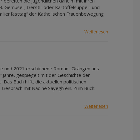
bereiten die Jugendlichen daheim mit ihren
 B. Gemüse-, Gerstl- oder Kartoffelsuppe - und
„Familienfasttag“ der Katholischen Frauenbewegung
Weiterlesen
ene und 2021 erschienene Roman „Orangen aus
er Jahre, gespiegelt mit der Geschichte der
Das Buch hilft, die aktuellen politischen
m Gespräch mit Nadine Sayegh ein. Zum Buch:
Weiterlesen