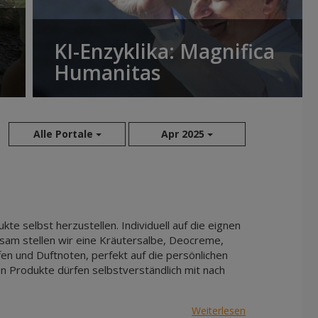
KI-Enzyklika: Magnifica
Humanitas
Alle Portale
Apr 2025
Aug 2026
Sep 2026
Okt 2026
kte selbst herzustellen. Individuell auf die eignen
Nov 2026
nsam stellen wir eine Kräutersalbe, Deocreme,
en und Duftnoten, perfekt auf die persönlichen
Dez 2026
 Produkte dürfen selbstverständlich mit nach
Jan 2027
Feb 2027
Weiterlesen
Mär 2027