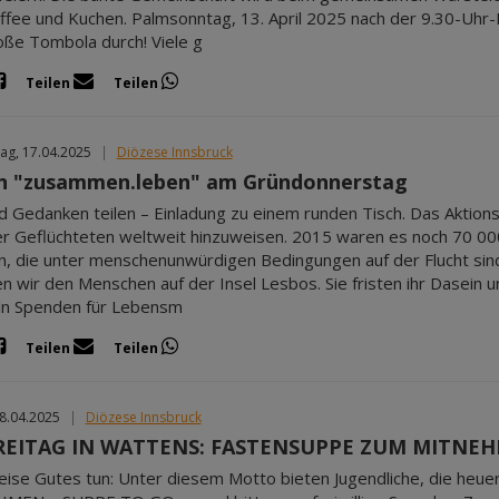
ffee und Kuchen. Palmsonntag, 13. April 2025 nach der 9.30-Uhr-
oße Tombola durch! Viele g
Teilen
Teilen
ag, 17.04.2025
|
Diözese Innsbruck
n "zusammen.leben" am Gründonnerstag
d Gedanken teilen – Einladung zu einem runden Tisch. Das Aktions
r Geflüchteten weltweit hinzuweisen. 2015 waren es noch 70 00
en, die unter menschenunwürdigen Bedingungen auf der Flucht si
n wir den Menschen auf der Insel Lesbos. Sie fristen ihr Dasein
n Spenden für Lebensm
Teilen
Teilen
18.04.2025
|
Diözese Innsbruck
REITAG IN WATTENS: FASTENSUPPE ZUM MITNE
eise Gutes tun: Unter diesem Motto bieten Jugendliche, die h