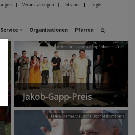
ungen
Veranstaltungen
Intranet
Login
Service
Organisationen
Pfarren
/dibk
Arbeitskreis Jakob Gapp/Johannes Erler
suchen
taltungen
Personen
Pfarren
Einrichtungen
Jakob-Gapp-Preis
Jessica Krämer/Deutsche Bischofskonferenz