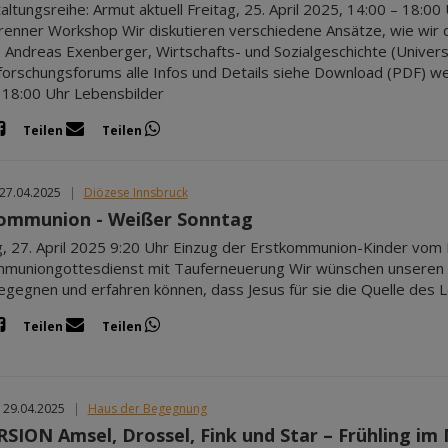
altungsreihe: Armut aktuell Freitag, 25. April 2025, 14:00 – 18
enner Workshop Wir diskutieren verschiedene Ansätze, wie wir 
: Andreas Exenberger, Wirtschafts- und Sozialgeschichte (Universit
orschungsforums alle Infos und Details siehe Download (PDF) weit
 18:00 Uhr Lebensbilder
Teilen
Teilen
 27.04.2025
|
Diözese Innsbruck
ommunion - Weißer Sonntag
, 27. April 2025 9:20 Uhr Einzug der Erstkommunion-Kinder vom R
muniongottesdienst mit Tauferneuerung Wir wünschen unseren 
egegnen und erfahren können, dass Jesus für sie die Quelle des L
Teilen
Teilen
 29.04.2025
|
Haus der Begegnung
SION Amsel, Drossel, Fink und Star – Frühling i