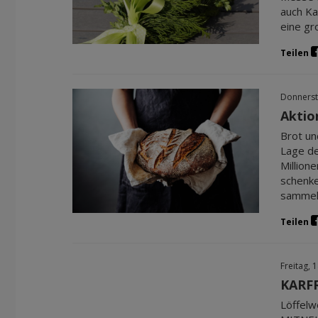
auch Ka
eine gr
Teilen
Donnerst
Aktio
Brot un
Lage de
Million
schenke
sammel
Teilen
Freitag, 
KARF
Löffelw