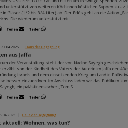
EN – SUPPE TO GO an und bitten um freiwillige Spenden. Zuvor 
und unterstützt von weiteren Köchinnen köstlichen Suppen zu - z.
sie in Gläser (1/2 bis 3/4 Liter) ab. Der Erlös geht an die Aktion 
ichs. Die wiederum unterstützt mit
Teilen
Teilen
, 23.04.2025
|
Haus der Begegnung
en aus Jaffa
rum der Veranstaltung steht der von Nadine Sayegh geschrieb
 Er erzählt von der Kindheit des Vaters der Autorin im Jaffa der 40
ründung Israels und dem einsetzenden Krieg um Land in Palästina. 
sse besser einzuordnen. Im Anschluss laden wir das Publikum zu
 Sayegh, ein palästinensischer „Tom S
Teilen
Teilen
25.04.2025
|
Haus der Begegnung
 aktuell: Wohnen, was tun?