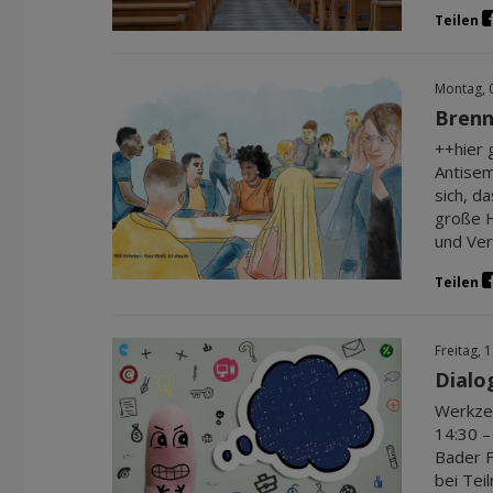
Teilen
Montag, 
Brenn
++hier 
Antisem
sich, d
große H
und Ver
Teilen
Freitag, 
Dialo
Werkzeu
14:30 – 
Bader F
bei Tei