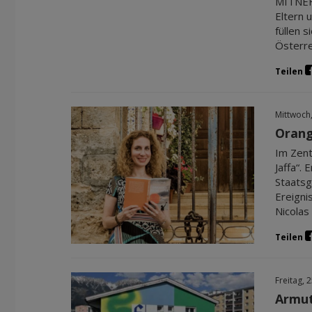
MITNEHM
Eltern 
füllen 
Österre
Teilen
Mittwoch
Orang
Im Zent
Jaffa“.
Staatsg
Ereigni
Nicolas
Teilen
Freitag, 
Armut