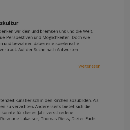
Apr 2027
Mai 2027
Jun 2027
skultur
Jul 2027
enken wir klein und bremsen uns und die Welt.
eue Perspektiven und Möglichkeiten. Doch wie
den und bewahren dabei eine spielerische
s vertraut. Auf der Suche nach Antworten
Weiterlesen
tenzeit künstlerisch in den Kirchen abzubilden. Als
en zu verzichten. Andererseits bietet sich die
 konnte für dieses Jahr verschiedene
 Rosmarie Lukasser, Thomas Riess, Dieter Fuchs