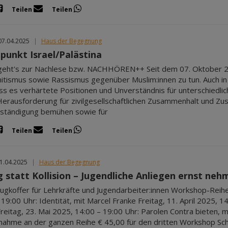
Teilen
Teilen
07.04.2025
|
Haus der Begegnung
punkt Israel/Palästina
geht's zur Nachlese bzw. NACHHÖREN++ Seit dem 07. Oktober 20
itismus sowie Rassismus gegenüber Muslim:innen zu tun. Auch in
ass es verhärtete Positionen und Unverständnis für unterschiedli
erausforderung für zivilgesellschaftlichen Zusammenhalt und Zu
ständigung bemühen sowie für
Teilen
Teilen
11.04.2025
|
Haus der Begegnung
g statt Kollision – Jugendliche Anliegen ernst neh
gkoffer für Lehrkräfte und Jugendarbeiter:innen Workshop-Reihe 
19:00 Uhr: Identität, mit Marcel Franke Freitag, 11. April 2025, 14
reitag, 23. Mai 2025, 14:00 – 19:00 Uhr: Parolen Contra bieten, m
lnahme an der ganzen Reihe € 45,00 für den dritten Workshop Schr