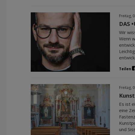
Freitag, 
DAS •
Wir wis
Wenn wi
entwick
Leichti
entwick
Teilen
Freitag, 
Kunst
Es ist 
eine Ze
Fastenz
Kunstpo
und Siss