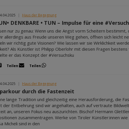
04.04.2025
|
Haus der Begegnung
UN• DENKBARE • TUN – Impulse für eine #Versuch
sen nur zu genau: Wenn uns die Angst vorm Scheitern bestimmt, d
r allerdings aus Freude unseren Weg gehen, öffnen sich leicht n
eln wir richtig gute Visionen? Wie lassen wir sie Wirklichkeit wer
gkeit? Als Künstler ist Philipp Oberlohr mit diesen Fragen besten
elte er das Konzept der #Versuchsku
Teilen
Teilen
04.04.2025
|
Haus der Begegnung
parkour durch die Fastenzeit
eine lange Tradition und gleichzeitig eine Herausforderung, die Fas
it der Entbehrung sind wir angehalten, auch auf vertraute Bildwelt
eit an, unseren Fokus neu auszurichten. Bischof Hermann Glettler
sitionen zusammentragen. Werke von Tiroler Künstler:innen wie
a Micheli sind in den