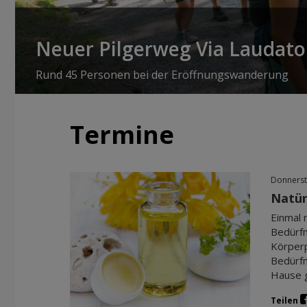
Neuer Pilgerweg Via Laudato 
Rund 45 Personen bei der Eröffnungswanderung
Termine
Donnerst
Natür
Einmal m
Bedürfn
Körperp
Bedürfn
Hause 
Teilen