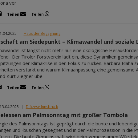
rona ver
Teilen
Teilen
11.04.2025
|
Haus der Begegnung
lschaft am Siedepunkt – Klimawandel und soziale
mawandel ist längst nicht mehr nur eine ökologische Herausforde
ifend. Der Tiroler Forstverein lädt ein, diese Dynamiken gemeinsa
pitzungen der Klimakrise in den Fokus zu rücken. Barbara Blaha ze
hheiten verstärkt und warum Klimaanpassung eine gemeinsame Auf
nd Kurt Ziegner übe
Teilen
Teilen
 13.04.2025
|
Diözese Innsbruck
elessen am Palmsonntag mit großer Tombola
urgie des Palmsonntags ist geprägt durch die bunte und lebendi
ngen und -buschen gesegnet und in der Palmprozession in die Pfar
eiern. Die bunte Gemeinschaft wird beim gemeinsamen Würsteless