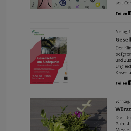
seit Co
Teilen
Freitag, 
Gesel
Der Kli
tiefgre
und Zus
Ungleic
Kaser u
Teilen
Sonntag,
Würst
Die Lit
Palmsta
Messe f