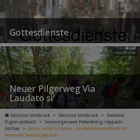
Gottesdienste
Cincelli/dibk
Neuer Pilgerweg Via
Laudato si’
Diözese Innsbruck
>
Diözese Innsbruck
>
Dekanat
Fügen-Jenbach
>
Seelsorgeraum Finkenberg-Hippach-
Aschau
>
Jesus, unsere Sonne - Erstkommunionfeiern in
unserem Seelsorgeraum