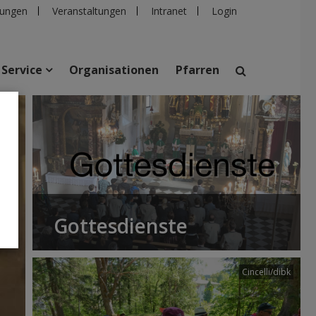
ungen
Veranstaltungen
Intranet
Login
Service
Organisationen
Pfarren
suchen
taltungen
Personen
Pfarren
Einrichtungen
Gottesdienste
Cincelli/dibk