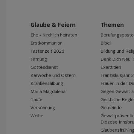
Glaube & Feiern
Themen
Ehe - Kirchlich heiraten
Berufungspasto
Erstkommunion
Bibel
Fastenzeit 2026
Bildung und Reli
Firmung
Denk Dich Neu T
Gottesdienst
Exerzitien
Karwoche und Ostern
Franziskusjahr 
Krankensalbung
Frauen in der D
Maria Magdalena
Gegen Gewalt a
Taufe
Geistliche Begle
Versöhnung
Gemeinde
Weihe
Gewaltpräventio
Diözese Innsbr
Glaubensfrühlin