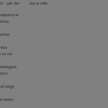
25 - Jahr der
Rat & Hilfe
endpastoral
ismus
terben
nitas
 ist tot
haltigkeit
2024
und Selige
nd Gebet