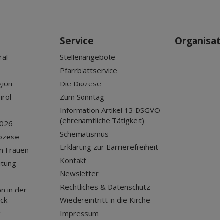
Service
Organisa
ral
Stellenangebote
Pfarrblattservice
gion
Die Diözese
irol
Zum Sonntag
Information Artikel 13 DSGVO
(ehrenamtliche Tätigkeit)
2026
Schematismus
iözese
Erklärung zur Barrierefreiheit
n Frauen
Kontakt
itung
Newsletter
Rechtliches & Datenschutz
n in der
uck
Wiedereintritt in die Kirche
g
Impressum