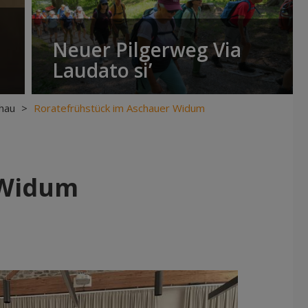
Neuer Pilgerweg Via
Laudato si’
hau
>
Roratefrühstück im Aschauer Widum
 Widum