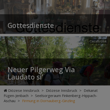
Gottesdienste
Cincelli/dibk
Neuer Pilgerweg Via
Laudato si’
Diözese Innsbruck
>
Diözese Innsbruck
>
Dekanat
Fügen-Jenbach
>
Seelsorgeraum Finkenberg-Hippach-
Aschau
>
Firmung in Dornauberg-Ginzling