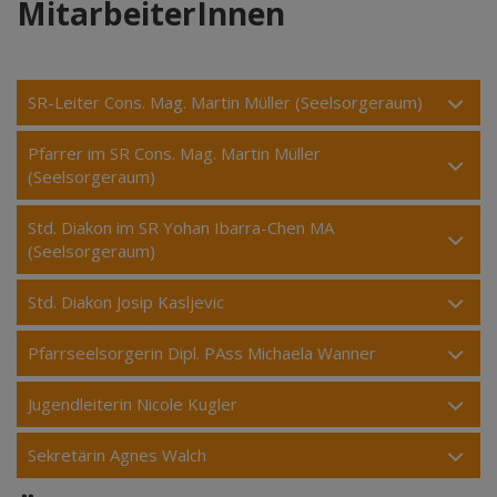
MitarbeiterInnen
SR-Leiter Cons. Mag. Martin Müller (Seelsorgeraum)
Pfarrer im SR Cons. Mag. Martin Müller
(Seelsorgeraum)
Std. Diakon im SR Yohan Ibarra-Chen MA
(Seelsorgeraum)
Std. Diakon Josip Kasljevic
Pfarrseelsorgerin Dipl. PAss Michaela Wanner
Jugendleiterin Nicole Kugler
Sekretärin Agnes Walch