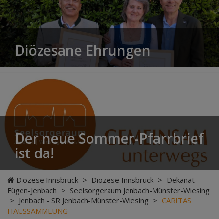
Diözesane Ehrungen
Der neue Sommer-Pfarrbrief
ist da!
Diözese Innsbruck
>
Diözese Innsbruck
>
Dekanat
Fügen-Jenbach
>
Seelsorgeraum Jenbach-Münster-Wiesing
>
Jenbach - SR Jenbach-Münster-Wiesing
>
CARITAS
HAUSSAMMLUNG