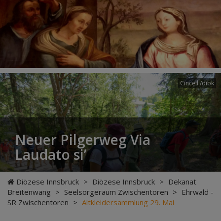
Cincelli/dibk
Neuer Pilgerweg Via
Laudato si’
Diözese Innsbruck
>
Diözese Innsbruck
>
Dekanat
Breitenwang
>
Seelsorgeraum Zwischentoren
>
Ehrwald -
SR Zwischentoren
>
Altkleidersammlung 29. Mai