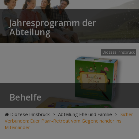
Jahresprogramm der
Abteilung
Diözese Innsbruck
Behelfe
Diözese Innsbruck
>
Abteilung Ehe und Familie
>
Sicher
Verbunden: Euer Paar-Retreat vom Gegeneinander ins
Miteinander