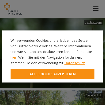
pixabay.com
Wir verwenden Cookies und erlauben das Setzen
von Drittanbieter-Cookies. Weitere Informationen
und wie Sie Cookies deaktivieren können finden Sie
hier
. Wenn Sie mit der Navigation fortfahren,
stimmen Sie der Verwendung zu.
Datenschutz
Woche für das Leben - Jedes
ALLE COOKIES AKZEPTIEREN
Leben macht Sinn!
Cincelli/dibk