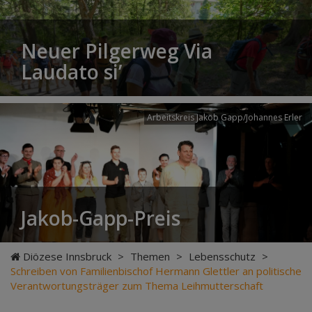
Neuer Pilgerweg Via
Laudato si’
Arbeitskreis Jakob Gapp/Johannes Erler
Jakob-Gapp-Preis
Diözese Innsbruck
>
Themen
>
Lebensschutz
>
Schreiben von Familienbischof Hermann Glettler an politische
Verantwortungsträger zum Thema Leihmutterschaft