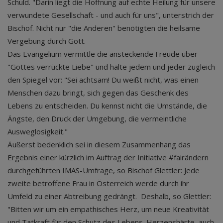
Schuld. "Darin liegt die Hoffnung auf echte Heilung für unsere
verwundete Gesellschaft - und auch für uns", unterstrich der
Bischof. Nicht nur "die Anderen" benötigten die heilsame
Vergebung durch Gott.
Das Evangelium vermittle die ansteckende Freude über
"Gottes verrückte Liebe" und halte jedem und jeder zugleich
den Spiegel vor: "Sei achtsam! Du weißt nicht, was einen
Menschen dazu bringt, sich gegen das Geschenk des
Lebens zu entscheiden. Du kennst nicht die Umstände, die
Ängste, den Druck der Umgebung, die vermeintliche
Ausweglosigkeit."
Äußerst bedenklich sei in diesem Zusammenhang das
Ergebnis einer kürzlich im Auftrag der Initiative #fairändern
durchgeführten IMAS-Umfrage, so Bischof Glettler: Jede
zweite betroffene Frau in Österreich werde durch ihr
Umfeld zu einer Abtreibung gedrängt. Deshalb, so Glettler:
"Bitten wir um ein empathisches Herz, um neue Kreativität
und Tatkraft für den Schutz des Lebens. Herzenshärte, auch