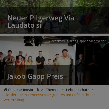
Neuer Pilgerweg Via
Laudato si’
Arbeitskreis Jakob Gapp/Johannes Erler
Jakob-Gapp-Preis
Diözese Innsbruck
>
Themen
>
Lebensschutz
>
Glettler: Beim Lebensschutz geht es um Hilfe, nicht um
Verurteilung