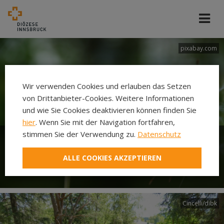
pixabay.com
Wir verwenden Cookies und erlauben das Setzen
von Drittanbieter-Cookies. Weitere Informationen
und wie Sie Cookies deaktivieren können finden Sie
hier
. Wenn Sie mit der Navigation fortfahren,
stimmen Sie der Verwendung zu.
Datenschutz
Woche für das Leben - Jedes
ALLE COOKIES AKZEPTIEREN
Leben macht Sinn!
Cincelli/dibk