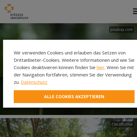
pixabay.com
Wir verwenden Cookies und erlauben das Setzen von
Drittanbieter-Cookies. Weitere Informationen und wie Sie
Cookies deaktivieren können finden Sie
hier
. Wenn Sie mit
der Navigation fortfahren, stimmen Sie der Verwendung
zu.
Datenschutz
Woche für das Leben - Jedes
ALLE COOKIES AKZEPTIEREN
Leben macht Sinn!
Cincelli/dibk