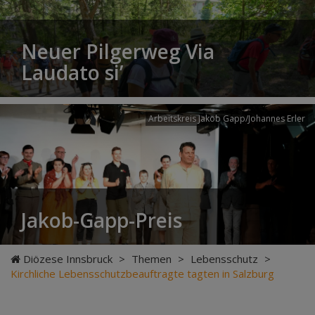
Neuer Pilgerweg Via
Laudato si’
Arbeitskreis Jakob Gapp/Johannes Erler
Jakob-Gapp-Preis
Diözese Innsbruck
>
Themen
>
Lebensschutz
>
Kirchliche Lebensschutzbeauftragte tagten in Salzburg