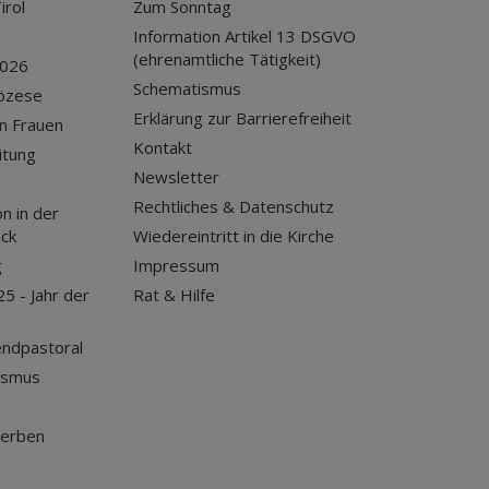
irol
Zum Sonntag
Information Artikel 13 DSGVO
(ehrenamtliche Tätigkeit)
2026
Schematismus
iözese
Erklärung zur Barrierefreiheit
n Frauen
Kontakt
itung
Newsletter
Rechtliches & Datenschutz
n in der
uck
Wiedereintritt in die Kirche
g
Impressum
25 - Jahr der
Rat & Hilfe
endpastoral
ismus
terben