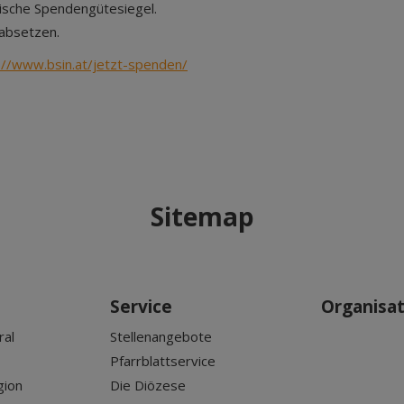
hische Spendengütesiegel.
 absetzen.
://www.bsin.at/jetzt-spenden/
Sitemap
Service
Organisa
ral
Stellenangebote
Pfarrblattservice
gion
Die Diözese