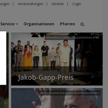
ungen
Veranstaltungen
Intranet
Login
Service
Organisationen
Pfarren
/dibk
Arbeitskreis Jakob Gapp/Johannes Erler
suchen
taltungen
Personen
Pfarren
Einrichtungen
Jakob-Gapp-Preis
Jessica Krämer/Deutsche Bischofskonferenz