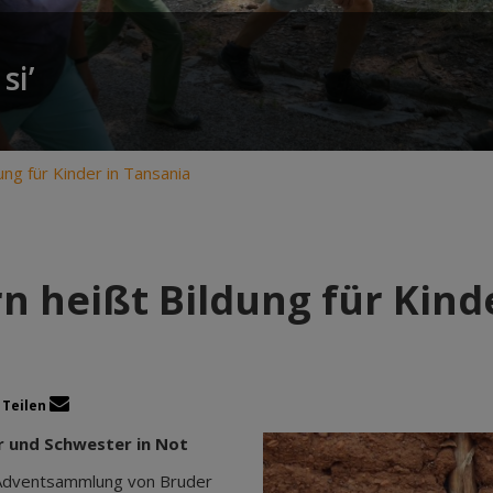
si’
ung für Kinder in Tansania
rn heißt Bildung für Kind
Teilen
 und Schwester in Not
 Adventsammlung von Bruder