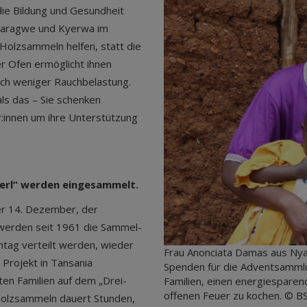
die Bildung und Gesundheit
 Karagwe und Kyerwa im
olzsammeln helfen, statt die
er Ofen ermöglicht ihnen
ch weniger Rauchbelastung.
ls das – Sie schenken
er:innen um ihre Unterstützung
kerl“ werden eingesammelt.
der 14. Dezember, der
erden seit 1961 die Sammel-
ntag verteilt werden, wieder
Frau Anonciata Damas aus Nyak
 Projekt in Tansania
Spenden für die Adventsammlu
ten Familien auf dem „Drei-
Familien, einen energiespare
offenen Feuer zu kochen. © 
Holzsammeln dauert Stunden,