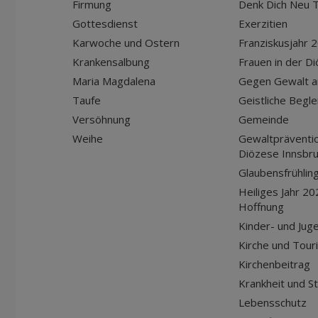
Firmung
Denk Dich Neu T
Gottesdienst
Exerzitien
Karwoche und Ostern
Franziskusjahr 
Krankensalbung
Frauen in der D
Maria Magdalena
Gegen Gewalt a
Taufe
Geistliche Begle
Versöhnung
Gemeinde
Weihe
Gewaltpräventio
Diözese Innsbr
Glaubensfrühlin
Heiliges Jahr 20
Hoffnung
Kinder- und Jug
Kirche und Tour
Kirchenbeitrag
Krankheit und S
Lebensschutz