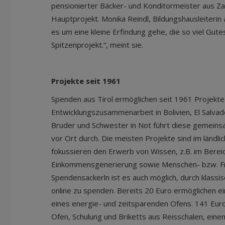
pensionierter Bäcker- und Konditormeister aus Z
Hauptprojekt. Monika Reindl, Bildungshausleiterin 
es um eine kleine Erfindung gehe, die so viel Gutes
Spitzenprojekt.“, meint sie.
Projekte seit 1961
Spenden aus Tirol ermöglichen seit 1961 Projekte
Entwicklungszusammenarbeit in Bolivien, El Salva
Bruder und Schwester in Not führt diese gemeins
vor Ort durch. Die meisten Projekte sind im ländl
fokussieren den Erwerb von Wissen, z.B. im Bereic
Einkommensgenerierung sowie Menschen- bzw. F
Spendensackerln ist es auch möglich, durch klass
online zu spenden. Bereits 20 Euro ermöglichen ei
eines energie- und zeitsparenden Ofens. 141 Euro
Ofen, Schulung und Briketts aus Reisschalen, einem