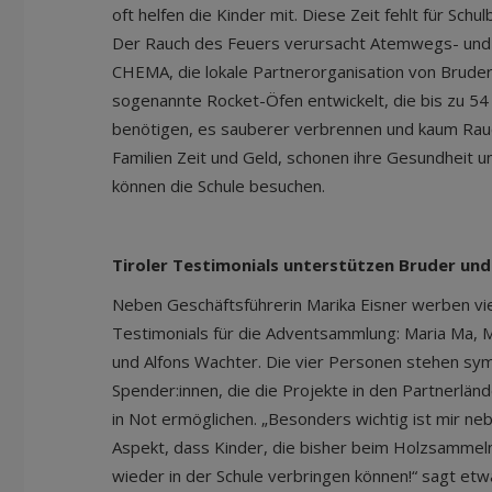
oft helfen die Kinder mit. Diese Zeit fehlt für Sc
Der Rauch des Feuers verursacht Atemwegs- und
CHEMA, die lokale Partnerorganisation von Bruder
sogenannte Rocket-Öfen entwickelt, die bis zu 5
benötigen, es sauberer verbrennen und kaum Rau
Familien Zeit und Geld, schonen ihre Gesundheit u
können die Schule besuchen.
Tiroler Testimonials unterstützen Bruder un
Neben Geschäftsführerin Marika Eisner werben vier
Testimonials für die Adventsammlung: Maria Ma, M
und Alfons Wachter. Die vier Personen stehen symb
Spender:innen, die die Projekte in den Partnerlä
in Not ermöglichen. „Besonders wichtig ist mir n
Aspekt, dass Kinder, die bisher beim Holzsammeln
wieder in der Schule verbringen können!“ sagt etw