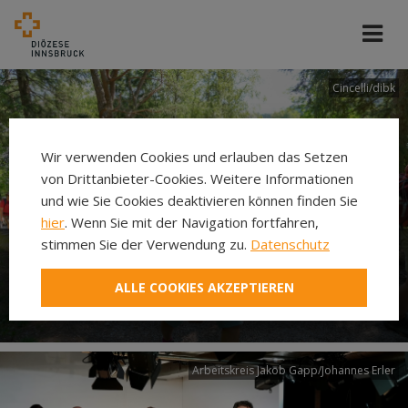
Cincelli/dibk
Wir verwenden Cookies und erlauben das Setzen
von Drittanbieter-Cookies. Weitere Informationen
und wie Sie Cookies deaktivieren können finden Sie
hier
. Wenn Sie mit der Navigation fortfahren,
stimmen Sie der Verwendung zu.
Datenschutz
Neuer Pilgerweg Via
ALLE COOKIES AKZEPTIEREN
Laudato si’
Arbeitskreis Jakob Gapp/Johannes Erler