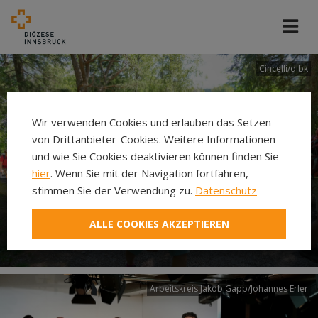
Cincelli/dibk
Wir verwenden Cookies und erlauben das Setzen
von Drittanbieter-Cookies. Weitere Informationen
und wie Sie Cookies deaktivieren können finden Sie
hier
. Wenn Sie mit der Navigation fortfahren,
stimmen Sie der Verwendung zu.
Datenschutz
Neuer Pilgerweg Via
ALLE COOKIES AKZEPTIEREN
Laudato si’
Arbeitskreis Jakob Gapp/Johannes Erler