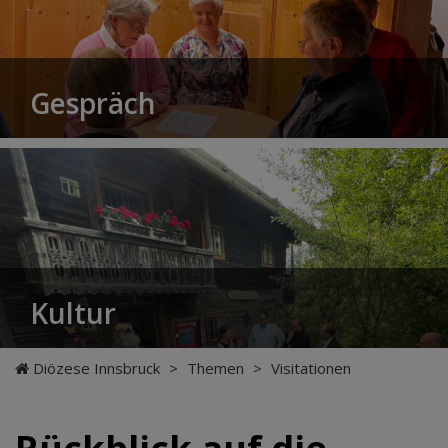
Gespräch
Kultur
Diözese Innsbruck
>
Themen
>
Visitationen